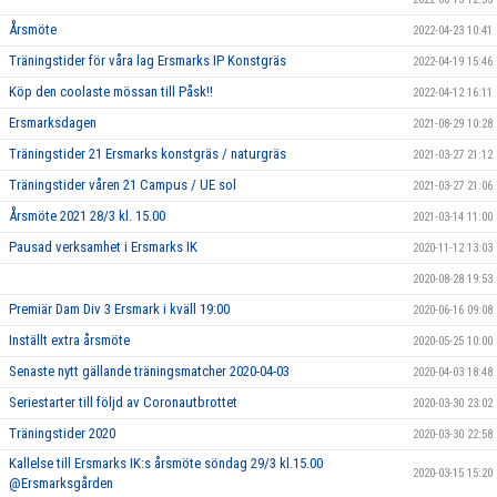
Årsmöte
2022-04-23 10:41
Träningstider för våra lag Ersmarks IP Konstgräs
2022-04-19 15:46
Köp den coolaste mössan till Påsk!!
2022-04-12 16:11
Ersmarksdagen
2021-08-29 10:28
Träningstider 21 Ersmarks konstgräs / naturgräs
2021-03-27 21:12
Träningstider våren 21 Campus / UE sol
2021-03-27 21:06
Årsmöte 2021 28/3 kl. 15.00
2021-03-14 11:00
Pausad verksamhet i Ersmarks IK
2020-11-12 13:03
2020-08-28 19:53
Premiär Dam Div 3 Ersmark i kväll 19:00
2020-06-16 09:08
Inställt extra årsmöte
2020-05-25 10:00
Senaste nytt gällande träningsmatcher 2020-04-03
2020-04-03 18:48
Seriestarter till följd av Coronautbrottet
2020-03-30 23:02
Träningstider 2020
2020-03-30 22:58
Kallelse till Ersmarks IK:s årsmöte söndag 29/3 kl.15.00
2020-03-15 15:20
@Ersmarksgården