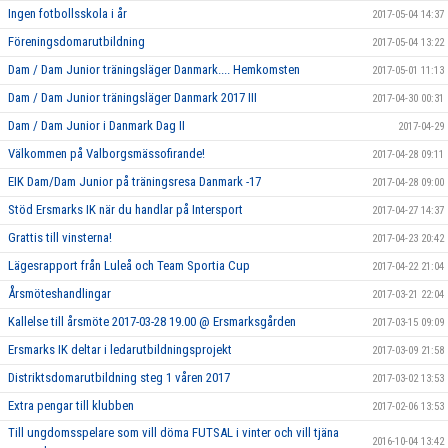
Ingen fotbollsskola i år
2017-05-04 14:37
Föreningsdomarutbildning
2017-05-04 13:22
Dam / Dam Junior träningsläger Danmark.... Hemkomsten
2017-05-01 11:13
Dam / Dam Junior träningsläger Danmark 2017 III
2017-04-30 00:31
Dam / Dam Junior i Danmark Dag II
2017-04-29
Välkommen på Valborgsmässofirande!
2017-04-28 09:11
EIK Dam/Dam Junior på träningsresa Danmark -17
2017-04-28 09:00
Stöd Ersmarks IK när du handlar på Intersport
2017-04-27 14:37
Grattis till vinsterna!
2017-04-23 20:42
Lägesrapport från Luleå och Team Sportia Cup
2017-04-22 21:04
Årsmöteshandlingar
2017-03-21 22:04
Kallelse till årsmöte 2017-03-28 19.00 @ Ersmarksgården
2017-03-15 09:09
Ersmarks IK deltar i ledarutbildningsprojekt
2017-03-09 21:58
Distriktsdomarutbildning steg 1 våren 2017
2017-03-02 13:53
Extra pengar till klubben
2017-02-06 13:53
Till ungdomsspelare som vill döma FUTSAL i vinter och vill tjäna
2016-10-04 13:42