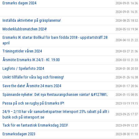
ARBETSGRUPPER
Ersmarks dagen 2024
2024-09-01 16:36
2024-09-01 16:31
Inställda aktiviteter på gräsplanerna!
2024-08-25 18:52
Moderklubbsmatchen 2024!
2024-05-10 19:34
Ersmarks IK startar Bollkul för barn födda 2018 - uppstartsträff 28
2024-04-10 21:22
april
Träningstider våren 2024
2024-03-27 21:36
Årsmöte Ersmarks IK 24/3 - Kl. 19.00
2024-03-10 21:33
Lagfoto / Spelarfoto 2024
2024-01-30 20:03
Unikt tillfälle för våra lag och förening!
2024-01-26 16:38
Save the date! Årsmöte 24 mars 2024
2024-01-17 20:56
Spännande nyheter: Det nya Restaurangchansen väntar! &#127881;
2024-01-15 08:05
Passa på och se rugby på Ersmarks IP!
2023-10-19 19:15
24/9 – 2/10 har vår samarbetspartner Intersport 25% rabatt på allt i
2023-09-25 17:37
butik och på intersport.se
Tack för en fantastisk Ersmarksdag 2023!
2023-09-09 12:37
Ersmarksdagen 2023
2023-08-30 11:10