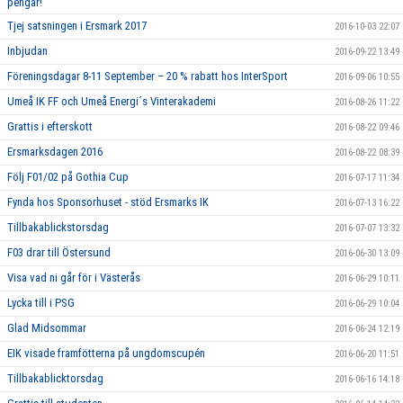
pengar!
Tjej satsningen i Ersmark 2017
2016-10-03 22:07
Inbjudan
2016-09-22 13:49
Föreningsdagar 8-11 September – 20 % rabatt hos InterSport
2016-09-06 10:55
Umeå IK FF och Umeå Energi´s Vinterakademi
2016-08-26 11:22
Grattis i efterskott
2016-08-22 09:46
Ersmarksdagen 2016
2016-08-22 08:39
Följ F01/02 på Gothia Cup
2016-07-17 11:34
Fynda hos Sponsorhuset - stöd Ersmarks IK
2016-07-13 16:22
Tillbakablickstorsdag
2016-07-07 13:32
F03 drar till Östersund
2016-06-30 13:09
Visa vad ni går för i Västerås
2016-06-29 10:11
Lycka till i PSG
2016-06-29 10:04
Glad Midsommar
2016-06-24 12:19
EIK visade framfötterna på ungdomscupén
2016-06-20 11:51
Tillbakablicktorsdag
2016-06-16 14:18