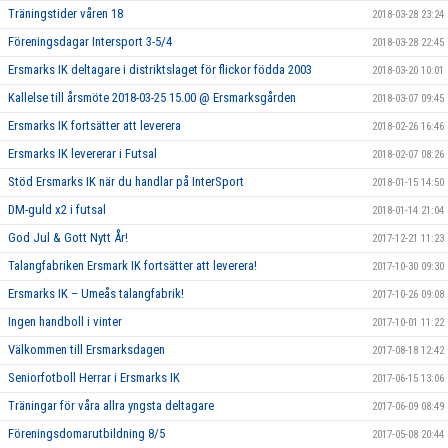
Träningstider våren 18
2018-03-28 23:24
Föreningsdagar Intersport 3-5/4
2018-03-28 22:45
Ersmarks IK deltagare i distriktslaget för flickor födda 2003
2018-03-20 10:01
Kallelse till årsmöte 2018-03-25 15.00 @ Ersmarksgården
2018-03-07 09:45
Ersmarks IK fortsätter att leverera
2018-02-26 16:46
Ersmarks IK levererar i Futsal
2018-02-07 08:26
Stöd Ersmarks IK när du handlar på InterSport
2018-01-15 14:50
DM-guld x2 i futsal
2018-01-14 21:04
God Jul & Gott Nytt År!
2017-12-21 11:23
Talangfabriken Ersmark IK fortsätter att leverera!
2017-10-30 09:30
Ersmarks IK – Umeås talangfabrik!
2017-10-26 09:08
Ingen handboll i vinter
2017-10-01 11:22
Välkommen till Ersmarksdagen
2017-08-18 12:42
Seniorfotboll Herrar i Ersmarks IK
2017-06-15 13:06
Träningar för våra allra yngsta deltagare
2017-06-09 08:49
Föreningsdomarutbildning 8/5
2017-05-08 20:44