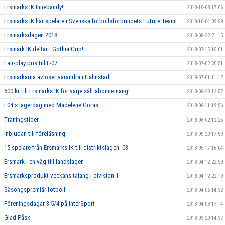
Ersmarks IK Innebandy!
2018-10-08 17:06
Ersmarks IK har spelare i Svenska fotbollsförbundets Future Team!
2018-10-04 09:59
Ersmarksdagen 2018
2018-08-22 21:15
Ersmark IK deltar i Gothia Cup!
2018-07-15 15:01
Fair-play pris till F-07
2018-07-02 20:51
Ersmarkarna avlöser varandra i Halmstad
2018-07-01 11:12
500 kr till Ersmarks IK för varje sålt abonnemang!
2018-06-20 12:52
F04:s lägerdag med Madelene Göras
2018-06-11 19:56
Träningstider
2018-06-02 12:25
Inbjudan till föreläsning
2018-05-20 17:50
15 spelare från Ersmarks IK till distriktslagen -03
2018-05-17 16:04
Ersmark - en väg till landslagen
2018-04-12 22:50
Ersmarksprodukt veckans talang i division 1
2018-04-12 22:19
Säsongspremiär fotboll
2018-04-06 14:32
Föreningsdagar 3-5/4 på InterSport
2018-04-03 17:14
Glad Påsk
2018-03-29 14:37