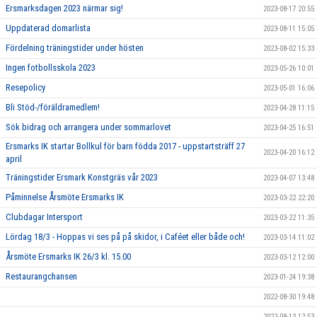
Ersmarksdagen 2023 närmar sig!
2023-08-17 20:55
Uppdaterad domarlista
2023-08-11 15:05
Fördelning träningstider under hösten
2023-08-02 15:33
Ingen fotbollsskola 2023
2023-05-26 10:01
Resepolicy
2023-05-01 16:06
Bli Stöd-/föräldramedlem!
2023-04-28 11:15
Sök bidrag och arrangera under sommarlovet
2023-04-25 16:51
Ersmarks IK startar Bollkul för barn födda 2017 - uppstartsträff 27
2023-04-20 16:12
april
Träningstider Ersmark Konstgräs vår 2023
2023-04-07 13:48
Påminnelse Årsmöte Ersmarks IK
2023-03-22 22:20
Clubdagar Intersport
2023-03-22 11:35
Lördag 18/3 - Hoppas vi ses på på skidor, i Caféet eller både och!
2023-03-14 11:02
Årsmöte Ersmarks IK 26/3 kl. 15.00
2023-03-12 12:00
Restaurangchansen
2023-01-24 19:38
2022-08-30 19:48
2022-08-13 12:53