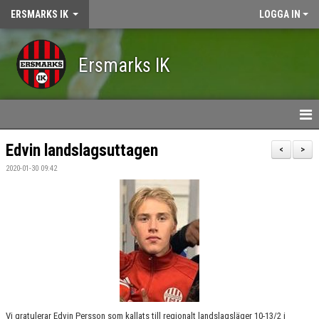
ERSMARKS IK
LOGGA IN
Ersmarks IK
HEM
Edvin landslagsuttagen
<
>
2020-01-30 09:42
NYHETER
KALENDER
OM ERSMARKS IK
MEDLEMSKAP
VÅRA LAG/LEDARE
Vi gratulerar Edvin Persson som kallats till regionalt landslagsläger 10-13/2 i