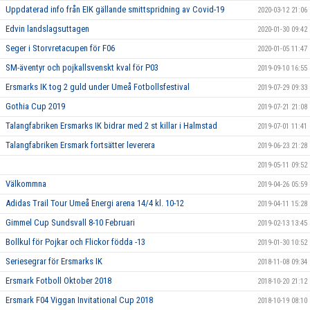
Uppdaterad info från EIK gällande smittspridning av Covid-19
2020-03-12 21:06
Edvin landslagsuttagen
2020-01-30 09:42
Seger i Storvretacupen för F06
2020-01-05 11:47
SM-äventyr och pojkallsvenskt kval för P03
2019-09-10 16:55
Ersmarks IK tog 2 guld under Umeå Fotbollsfestival
2019-07-29 09:33
Gothia Cup 2019
2019-07-21 21:08
Talangfabriken Ersmarks IK bidrar med 2 st killar i Halmstad
2019-07-01 11:41
Talangfabriken Ersmark fortsätter leverera
2019-06-23 21:28
2019-05-11 09:52
Välkommna
2019-04-26 05:59
Adidas Trail Tour Umeå Energi arena 14/4 kl. 10-12
2019-04-11 15:28
Gimmel Cup Sundsvall 8-10 Februari
2019-02-13 13:45
Bollkul för Pojkar och Flickor födda -13
2019-01-30 10:52
Seriesegrar för Ersmarks IK
2018-11-08 09:34
Ersmark Fotboll Oktober 2018
2018-10-20 21:12
Ersmark F04 Viggan Invitational Cup 2018
2018-10-19 08:10