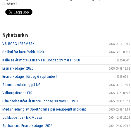
MATCHER
Sundsvall
LÄNKAR
KONTAKT
Nyhetsarkiv
DOKUMENT
VALBORG I ERSMARK
2026-04-14 10:05
Bollkul för barn födda 2020
2026-04-13 09:30
RUTINER/POLICY
Kallelse Årsmöte Ersmarks IK Söndag 29 mars 15.00
2026-03-01
ORGANISATION
Ersmarksdagen 2025
2025-09-09 18:02
Ersmarksdagen lördag 6 september!
2025-09-01
EKONOMI
Sommaravslutning på UG!
2025-06-10 15:33
Valborgsfirande EIK
VERKSAMHET
2025-04-25 08:27
Påminnelse inför Årsmöte Söndag 30 mars Kl. 19.00
2025-03-30 15:59
ANLÄGGNINGAR
Med anledning av SportAdmins personuppgiftsincident
2025-02-09 19:19
Julklappstips - EIK Mössa
2024-12-05 22:28
UTBILDNING
Spelschema Ersmarksdagen 2024
2024-09-02 22:12