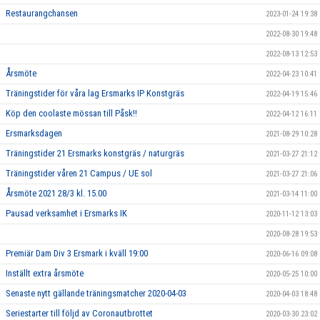
Restaurangchansen
2023-01-24 19:38
2022-08-30 19:48
2022-08-13 12:53
Årsmöte
2022-04-23 10:41
Träningstider för våra lag Ersmarks IP Konstgräs
2022-04-19 15:46
Köp den coolaste mössan till Påsk!!
2022-04-12 16:11
Ersmarksdagen
2021-08-29 10:28
Träningstider 21 Ersmarks konstgräs / naturgräs
2021-03-27 21:12
Träningstider våren 21 Campus / UE sol
2021-03-27 21:06
Årsmöte 2021 28/3 kl. 15.00
2021-03-14 11:00
Pausad verksamhet i Ersmarks IK
2020-11-12 13:03
2020-08-28 19:53
Premiär Dam Div 3 Ersmark i kväll 19:00
2020-06-16 09:08
Inställt extra årsmöte
2020-05-25 10:00
Senaste nytt gällande träningsmatcher 2020-04-03
2020-04-03 18:48
Seriestarter till följd av Coronautbrottet
2020-03-30 23:02