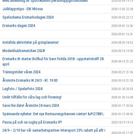
Med anledning av SportAdmins personuppgiftsincident
2025-02-09 19:19
Julklappstips - EIK Mössa
2024-12-05 22:28
Spelschema Ersmarksdagen 2024
2024-09-02 22:12
Ersmarks dagen 2024
2024-09-01 16:36
2024-09-01 16:31
Inställda aktiviteter på gräsplanerna!
2024-08-25 18:52
Moderklubbsmatchen 2024!
2024-05-10 19:34
Ersmarks IK startar Bollkul för barn födda 2018 - uppstartsträff 28
2024-04-10 21:22
april
Träningstider våren 2024
2024-03-27 21:36
Årsmöte Ersmarks IK 24/3 - Kl. 19.00
2024-03-10 21:33
Lagfoto / Spelarfoto 2024
2024-01-30 20:03
Unikt tillfälle för våra lag och förening!
2024-01-26 16:38
Save the date! Årsmöte 24 mars 2024
2024-01-17 20:56
Spännande nyheter: Det nya Restaurangchansen väntar! &#127881;
2024-01-15 08:05
Passa på och se rugby på Ersmarks IP!
2023-10-19 19:15
24/9 – 2/10 har vår samarbetspartner Intersport 25% rabatt på allt i
2023-09-25 17:37