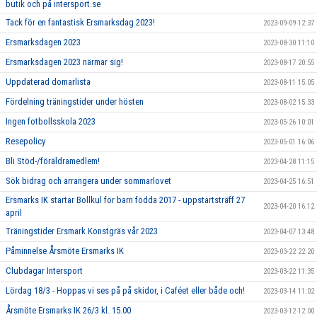
butik och på intersport.se
Tack för en fantastisk Ersmarksdag 2023!
2023-09-09 12:37
Ersmarksdagen 2023
2023-08-30 11:10
Ersmarksdagen 2023 närmar sig!
2023-08-17 20:55
Uppdaterad domarlista
2023-08-11 15:05
Fördelning träningstider under hösten
2023-08-02 15:33
Ingen fotbollsskola 2023
2023-05-26 10:01
Resepolicy
2023-05-01 16:06
Bli Stöd-/föräldramedlem!
2023-04-28 11:15
Sök bidrag och arrangera under sommarlovet
2023-04-25 16:51
Ersmarks IK startar Bollkul för barn födda 2017 - uppstartsträff 27
2023-04-20 16:12
april
Träningstider Ersmark Konstgräs vår 2023
2023-04-07 13:48
Påminnelse Årsmöte Ersmarks IK
2023-03-22 22:20
Clubdagar Intersport
2023-03-22 11:35
Lördag 18/3 - Hoppas vi ses på på skidor, i Caféet eller både och!
2023-03-14 11:02
Årsmöte Ersmarks IK 26/3 kl. 15.00
2023-03-12 12:00