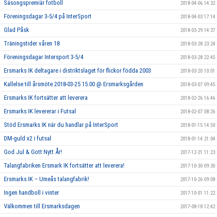
Säsongspremiär fotboll
2018-04-06 14:32
Föreningsdagar 3-5/4 på InterSport
2018-04-03 17:14
Glad Påsk
2018-03-29 14:37
Träningstider våren 18
2018-03-28 23:24
Föreningsdagar Intersport 3-5/4
2018-03-28 22:45
Ersmarks IK deltagare i distriktslaget för flickor födda 2003
2018-03-20 10:01
Kallelse till årsmöte 2018-03-25 15.00 @ Ersmarksgården
2018-03-07 09:45
Ersmarks IK fortsätter att leverera
2018-02-26 16:46
Ersmarks IK levererar i Futsal
2018-02-07 08:26
Stöd Ersmarks IK när du handlar på InterSport
2018-01-15 14:50
DM-guld x2 i futsal
2018-01-14 21:04
God Jul & Gott Nytt År!
2017-12-21 11:23
Talangfabriken Ersmark IK fortsätter att leverera!
2017-10-30 09:30
Ersmarks IK – Umeås talangfabrik!
2017-10-26 09:08
Ingen handboll i vinter
2017-10-01 11:22
Välkommen till Ersmarksdagen
2017-08-18 12:42