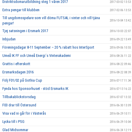
Distriktsdomarutbildning steg 1 våren 2017
2017-03-02 13:53
Extra pengar till klubben
2017-02-06 13:53
Till ungdomsspelare som vill döma FUTSAL i vinter och vill tjäna
2016-10-04 13:42
pengar!
Tjej satsningen i Ersmark 2017
2016-10-03 22:07
Inbjudan
2016-09-22 13:49
Föreningsdagar 8-11 September – 20 % rabatt hos InterSport
2016-09-06 10:55
Umeå IK FF och Umeå Energi´s Vinterakademi
2016-08-26 11:22
Grattis i efterskott
2016-08-22 09:46
Ersmarksdagen 2016
2016-08-22 08:39
Följ F01/02 på Gothia Cup
2016-07-17 11:34
Fynda hos Sponsorhuset - stöd Ersmarks IK
2016-07-13 16:22
Tillbakablickstorsdag
2016-07-07 13:32
F03 drar till Östersund
2016-06-30 13:09
Visa vad ni går för i Västerås
2016-06-29 10:11
Lycka till i PSG
2016-06-29 10:04
Glad Midsommar
2016-06-24 12:19