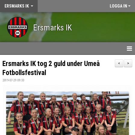
ERSMARKS IK
LOGGA IN
Ersmarks IK
HEM
Ersmarks IK tog 2 guld under Umeå
<
>
Fotbollsfestival
NYHETER
2019-07-29 09:33
KALENDER
OM ERSMARKS IK
MEDLEMSKAP
VÅRA LAG/LEDARE