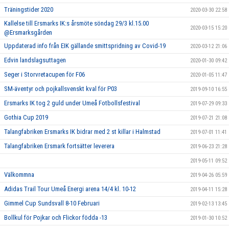
Träningstider 2020
2020-03-30 22:58
Kallelse till Ersmarks IK:s årsmöte söndag 29/3 kl.15.00
2020-03-15 15:20
@Ersmarksgården
Uppdaterad info från EIK gällande smittspridning av Covid-19
2020-03-12 21:06
Edvin landslagsuttagen
2020-01-30 09:42
Seger i Storvretacupen för F06
2020-01-05 11:47
SM-äventyr och pojkallsvenskt kval för P03
2019-09-10 16:55
Ersmarks IK tog 2 guld under Umeå Fotbollsfestival
2019-07-29 09:33
Gothia Cup 2019
2019-07-21 21:08
Talangfabriken Ersmarks IK bidrar med 2 st killar i Halmstad
2019-07-01 11:41
Talangfabriken Ersmark fortsätter leverera
2019-06-23 21:28
2019-05-11 09:52
Välkommna
2019-04-26 05:59
Adidas Trail Tour Umeå Energi arena 14/4 kl. 10-12
2019-04-11 15:28
Gimmel Cup Sundsvall 8-10 Februari
2019-02-13 13:45
Bollkul för Pojkar och Flickor födda -13
2019-01-30 10:52