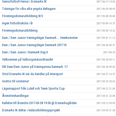
Seniorfotboll Herrar i Ersmarks IK
2017-06-15 13:06
Träningar för våra allra yngsta deltagare
2017-06-09 08:49
Föreningsdomarutbildning 8/5
2017-05-08 20:44
Ingen fotbollsskola i år
2017-05-04 14:37
Föreningsdomarutbildning
2017-05-04 13:22
Dam / Dam Junior träningsläger Danmark.... Hemkomsten
2017-05-01 11:13
Dam / Dam Junior träningsläger Danmark 2017 III
2017-04-30 00:31
Dam / Dam Junior i Danmark Dag II
2017-04-29
Välkommen på Valborgsmässofirande!
2017-04-28 09:11
EIK Dam/Dam Junior på träningsresa Danmark -17
2017-04-28 09:00
Stöd Ersmarks IK när du handlar på Intersport
2017-04-27 14:37
Grattis till vinsterna!
2017-04-23 20:42
Lägesrapport från Luleå och Team Sportia Cup
2017-04-22 21:04
Årsmöteshandlingar
2017-03-21 22:04
Kallelse till årsmöte 2017-03-28 19.00 @ Ersmarksgården
2017-03-15 09:09
Ersmarks IK deltar i ledarutbildningsprojekt
2017-03-09 21:58