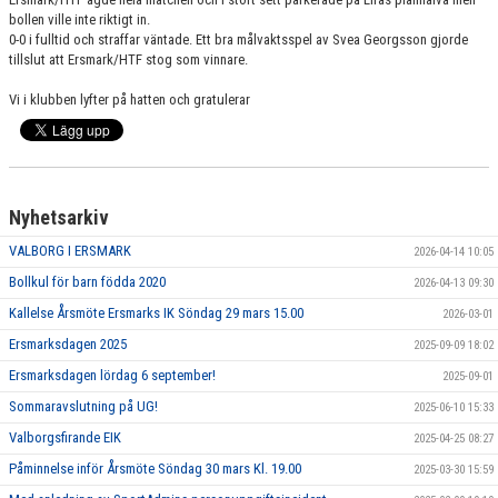
ARBETSGRUPPER
bollen ville inte riktigt in.
0-0 i fulltid och straffar väntade. Ett bra målvaktsspel av Svea Georgsson gjorde
tillslut att Ersmark/HTF stog som vinnare.
Vi i klubben lyfter på hatten och gratulerar
Nyhetsarkiv
VALBORG I ERSMARK
2026-04-14 10:05
Bollkul för barn födda 2020
2026-04-13 09:30
Kallelse Årsmöte Ersmarks IK Söndag 29 mars 15.00
2026-03-01
Ersmarksdagen 2025
2025-09-09 18:02
Ersmarksdagen lördag 6 september!
2025-09-01
Sommaravslutning på UG!
2025-06-10 15:33
Valborgsfirande EIK
2025-04-25 08:27
Påminnelse inför Årsmöte Söndag 30 mars Kl. 19.00
2025-03-30 15:59