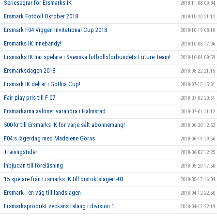
Seriesegrar för Ersmarks IK
2018-11-08 09:34
Ersmark Fotboll Oktober 2018
2018-10-20 21:12
Ersmark F04 Viggan Invitational Cup 2018
2018-10-19 08:10
Ersmarks IK Innebandy!
2018-10-08 17:06
Ersmarks IK har spelare i Svenska fotbollsförbundets Future Team!
2018-10-04 09:59
Ersmarksdagen 2018
2018-08-22 21:15
Ersmark IK deltar i Gothia Cup!
2018-07-15 15:01
Fair-play pris till F-07
2018-07-02 20:51
Ersmarkarna avlöser varandra i Halmstad
2018-07-01 11:12
500 kr till Ersmarks IK för varje sålt abonnemang!
2018-06-20 12:52
F04:s lägerdag med Madelene Göras
2018-06-11 19:56
Träningstider
2018-06-02 12:25
Inbjudan till föreläsning
2018-05-20 17:50
15 spelare från Ersmarks IK till distriktslagen -03
2018-05-17 16:04
Ersmark - en väg till landslagen
2018-04-12 22:50
Ersmarksprodukt veckans talang i division 1
2018-04-12 22:19