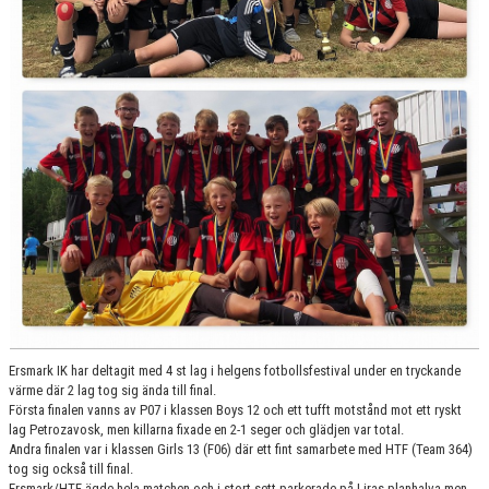
MATCHER
LÄNKAR
KONTAKT
DOKUMENT
RUTINER/POLICY
ORGANISATION
EKONOMI
VERKSAMHET
Ersmark IK har deltagit med 4 st lag i helgens fotbollsfestival under en tryckande
värme där 2 lag tog sig ända till final.
ANLÄGGNINGAR
Första finalen vanns av P07 i klassen Boys 12 och ett tufft motstånd mot ett ryskt
lag Petrozavosk, men killarna fixade en 2-1 seger och glädjen var total.
UTBILDNING
Andra finalen var i klassen Girls 13 (F06) där ett fint samarbete med HTF (Team 364)
tog sig också till final.
Ersmark/HTF ägde hela matchen och i stort sett parkerade på Liras planhalva men