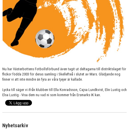
MATCHER
LÄNKAR
KONTAKT
DOKUMENT
RUTINER/POLICY
ORGANISATION
Nu har Västerbottens Fotbollsförbund även tagit ut deltagarna till distriktslaget för
flickor födda 2003 för deras samling i Skellefteå i slutet av Mars. Glädjande nog
EKONOMI
finner vi att inte mindre än fyra av våra tjejer är kallade.
Lycka till säger vi ifrån klubben till Ella Konradsson, Cajsa Lundkvist, Elin Lustig och
VERKSAMHET
Elsa Lustig - Visa dem nu vad ni som kommer från Ersmarks IK kan.
ANLÄGGNINGAR
UTBILDNING
Nyhetsarkiv