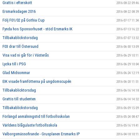
Grattis i efterskott
2016-08-22 09:46
Ersmarksdagen 2016
2016-08-22 08:39
Följ F01/02 på Gothia Cup
2016-07-17 11:34
Fynda hos Sponsorhuset - stöd Ersmarks IK
2016-07-13 16:22
Tillbakablickstorsdag
2016-07-07 13:32
F03 drar till Östersund
2016-06-30 13:09
Visa vad ni går för i Västerås
2016-06-29 10:11
Lycka till i PSG
2016-06-29 10:04
Glad Midsommar
2016-06-24 12:19
EIK visade framfötterna på ungdomscupén
2016-06-20 11:51
Tillbakablicktorsdag
2016-06-16 14:18
Grattis till studenten
2016-06-14 14:32
Tillbakablickstorsdag
2016-06-09 15:09
Förlängd anmälningstid till fotbollsskolan
2016-05-24 08:47
Världens blågulaste fotbollsskola
2016-05-16 19:41
Valborgsmässofirande - Grusplanen Ersmarks IP
2016-04-18 10:11