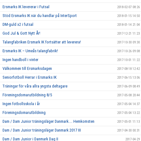
Ersmarks IK levererar i Futsal
2018-02-07 08:26
Stöd Ersmarks IK när du handlar på InterSport
2018-01-15 14:50
DM-guld x2 i futsal
2018-01-14 21:04
God Jul & Gott Nytt År!
2017-12-21 11:23
Talangfabriken Ersmark IK fortsätter att leverera!
2017-10-30 09:30
Ersmarks IK – Umeås talangfabrik!
2017-10-26 09:08
Ingen handboll i vinter
2017-10-01 11:22
Välkommen till Ersmarksdagen
2017-08-18 12:42
Seniorfotboll Herrar i Ersmarks IK
2017-06-15 13:06
Träningar för våra allra yngsta deltagare
2017-06-09 08:49
Föreningsdomarutbildning 8/5
2017-05-08 20:44
Ingen fotbollsskola i år
2017-05-04 14:37
Föreningsdomarutbildning
2017-05-04 13:22
Dam / Dam Junior träningsläger Danmark.... Hemkomsten
2017-05-01 11:13
Dam / Dam Junior träningsläger Danmark 2017 III
2017-04-30 00:31
Dam / Dam Junior i Danmark Dag II
2017-04-29