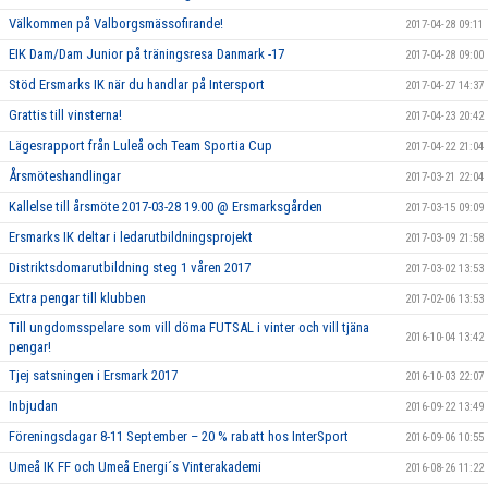
Välkommen på Valborgsmässofirande!
2017-04-28 09:11
EIK Dam/Dam Junior på träningsresa Danmark -17
2017-04-28 09:00
Stöd Ersmarks IK när du handlar på Intersport
2017-04-27 14:37
Grattis till vinsterna!
2017-04-23 20:42
Lägesrapport från Luleå och Team Sportia Cup
2017-04-22 21:04
Årsmöteshandlingar
2017-03-21 22:04
Kallelse till årsmöte 2017-03-28 19.00 @ Ersmarksgården
2017-03-15 09:09
Ersmarks IK deltar i ledarutbildningsprojekt
2017-03-09 21:58
Distriktsdomarutbildning steg 1 våren 2017
2017-03-02 13:53
Extra pengar till klubben
2017-02-06 13:53
Till ungdomsspelare som vill döma FUTSAL i vinter och vill tjäna
2016-10-04 13:42
pengar!
Tjej satsningen i Ersmark 2017
2016-10-03 22:07
Inbjudan
2016-09-22 13:49
Föreningsdagar 8-11 September – 20 % rabatt hos InterSport
2016-09-06 10:55
Umeå IK FF och Umeå Energi´s Vinterakademi
2016-08-26 11:22