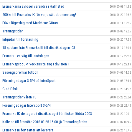
Ersmarkarna avlöser varandra i Halmstad
2018-07-01 11:12
500 kr till Ersmarks IK för varje sålt abonnemang!
2018-06-20 12:52
F04:s lägerdag med Madelene Göras
2018-06-11 19:56
Träningstider
2018-06-02 12:25
Inbjudan till föreläsning
2018-05-20 17:50
15 spelare från Ersmarks IK till distriktslagen -03
2018-05-17 16:04
Ersmark - en väg till landslagen
2018-04-12 22:50
Ersmarksprodukt veckans talang i division 1
2018-04-12 22:19
Säsongspremiär fotboll
2018-04-06 14:32
Föreningsdagar 3-5/4 på InterSport
2018-04-03 17:14
Glad Påsk
2018-03-29 14:37
Träningstider våren 18
2018-03-28 23:24
Föreningsdagar Intersport 3-5/4
2018-03-28 22:45
Ersmarks IK deltagare i distriktslaget för flickor födda 2003
2018-03-20 10:01
Kallelse till årsmöte 2018-03-25 15.00 @ Ersmarksgården
2018-03-07 09:45
Ersmarks IK fortsätter att leverera
2018-02-26 16:46