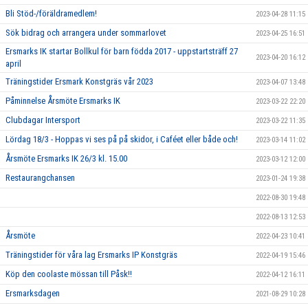
Bli Stöd-/föräldramedlem!
2023-04-28 11:15
Sök bidrag och arrangera under sommarlovet
2023-04-25 16:51
Ersmarks IK startar Bollkul för barn födda 2017 - uppstartsträff 27
2023-04-20 16:12
april
Träningstider Ersmark Konstgräs vår 2023
2023-04-07 13:48
Påminnelse Årsmöte Ersmarks IK
2023-03-22 22:20
Clubdagar Intersport
2023-03-22 11:35
Lördag 18/3 - Hoppas vi ses på på skidor, i Caféet eller både och!
2023-03-14 11:02
Årsmöte Ersmarks IK 26/3 kl. 15.00
2023-03-12 12:00
Restaurangchansen
2023-01-24 19:38
2022-08-30 19:48
2022-08-13 12:53
Årsmöte
2022-04-23 10:41
Träningstider för våra lag Ersmarks IP Konstgräs
2022-04-19 15:46
Köp den coolaste mössan till Påsk!!
2022-04-12 16:11
Ersmarksdagen
2021-08-29 10:28