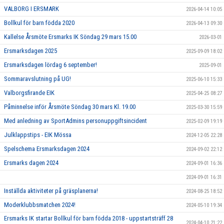
ARBETSGRUPPER
VALBORG I ERSMARK
2026-04-14 10:05
Bollkul för barn födda 2020
2026-04-13 09:30
Kallelse Årsmöte Ersmarks IK Söndag 29 mars 15.00
2026-03-01
Ersmarksdagen 2025
2025-09-09 18:02
Ersmarksdagen lördag 6 september!
2025-09-01
Sommaravslutning på UG!
2025-06-10 15:33
Valborgsfirande EIK
2025-04-25 08:27
Påminnelse inför Årsmöte Söndag 30 mars Kl. 19.00
2025-03-30 15:59
Med anledning av SportAdmins personuppgiftsincident
2025-02-09 19:19
Julklappstips - EIK Mössa
2024-12-05 22:28
Spelschema Ersmarksdagen 2024
2024-09-02 22:12
Ersmarks dagen 2024
2024-09-01 16:36
2024-09-01 16:31
Inställda aktiviteter på gräsplanerna!
2024-08-25 18:52
Moderklubbsmatchen 2024!
2024-05-10 19:34
Ersmarks IK startar Bollkul för barn födda 2018 - uppstartsträff 28
2024-04-10 21:22