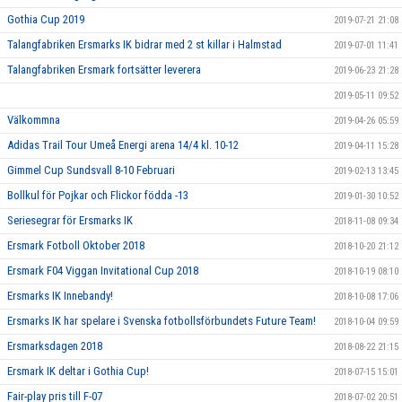
Gothia Cup 2019
2019-07-21 21:08
Talangfabriken Ersmarks IK bidrar med 2 st killar i Halmstad
2019-07-01 11:41
Talangfabriken Ersmark fortsätter leverera
2019-06-23 21:28
2019-05-11 09:52
Välkommna
2019-04-26 05:59
Adidas Trail Tour Umeå Energi arena 14/4 kl. 10-12
2019-04-11 15:28
Gimmel Cup Sundsvall 8-10 Februari
2019-02-13 13:45
Bollkul för Pojkar och Flickor födda -13
2019-01-30 10:52
Seriesegrar för Ersmarks IK
2018-11-08 09:34
Ersmark Fotboll Oktober 2018
2018-10-20 21:12
Ersmark F04 Viggan Invitational Cup 2018
2018-10-19 08:10
Ersmarks IK Innebandy!
2018-10-08 17:06
Ersmarks IK har spelare i Svenska fotbollsförbundets Future Team!
2018-10-04 09:59
Ersmarksdagen 2018
2018-08-22 21:15
Ersmark IK deltar i Gothia Cup!
2018-07-15 15:01
Fair-play pris till F-07
2018-07-02 20:51