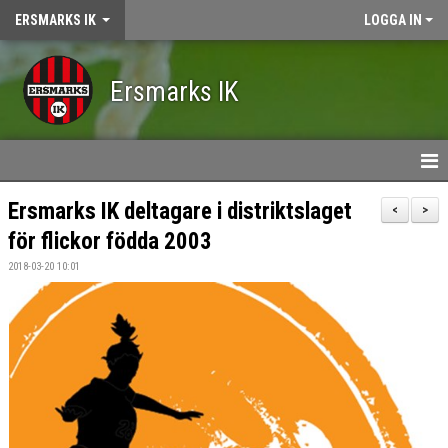
ERSMARKS IK
LOGGA IN
Ersmarks IK
HEM
Ersmarks IK deltagare i distriktslaget
<
>
för flickor födda 2003
NYHETER
2018-03-20 10:01
KALENDER
OM ERSMARKS IK
MEDLEMSKAP
VÅRA LAG/LEDARE