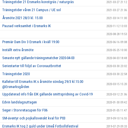
Träningstider 21 Ersmarks konstgräs / naturgräs
2021-03-27 21:12
Träningstider våren 21 Campus / UE sol
2021-03-27 21:06
Årsmöte 2021 28/3 kl. 15.00
2021-03-14 11:00
Pausad verksamhet i Ersmarks IK
2020-11-12 13:03
2020-08-28 19:53
Premiär Dam Div 3 Ersmark i kväll 19:00
2020-06-16 09:08
Inställt extra årsmöte
2020-05-25 10:00
Senaste nytt gällande träningsmatcher 2020-04-03
2020-04-03 18:48
Seriestarter till följd av Coronautbrottet
2020-03-30 23:02
Träningstider 2020
2020-03-30 22:58
Kallelse till Ersmarks IK:s årsmöte söndag 29/3 kl.15.00
2020-03-15 15:20
@Ersmarksgården
Uppdaterad info från EIK gällande smittspridning av Covid-19
2020-03-12 21:06
Edvin landslagsuttagen
2020-01-30 09:42
Seger i Storvretacupen för F06
2020-01-05 11:47
SM-äventyr och pojkallsvenskt kval för P03
2019-09-10 16:55
Ersmarks IK tog 2 guld under Umeå Fotbollsfestival
2019-07-29 09:33