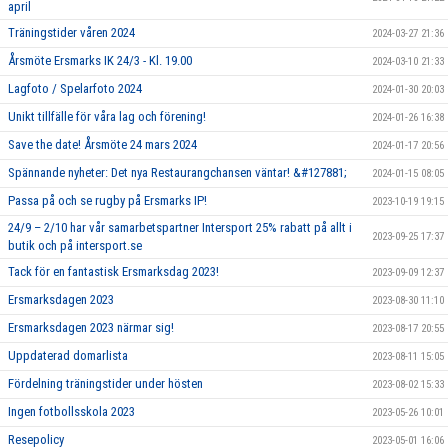
april
Träningstider våren 2024
2024-03-27 21:36
Årsmöte Ersmarks IK 24/3 - Kl. 19.00
2024-03-10 21:33
Lagfoto / Spelarfoto 2024
2024-01-30 20:03
Unikt tillfälle för våra lag och förening!
2024-01-26 16:38
Save the date! Årsmöte 24 mars 2024
2024-01-17 20:56
Spännande nyheter: Det nya Restaurangchansen väntar! &#127881;
2024-01-15 08:05
Passa på och se rugby på Ersmarks IP!
2023-10-19 19:15
24/9 – 2/10 har vår samarbetspartner Intersport 25% rabatt på allt i
2023-09-25 17:37
butik och på intersport.se
Tack för en fantastisk Ersmarksdag 2023!
2023-09-09 12:37
Ersmarksdagen 2023
2023-08-30 11:10
Ersmarksdagen 2023 närmar sig!
2023-08-17 20:55
Uppdaterad domarlista
2023-08-11 15:05
Fördelning träningstider under hösten
2023-08-02 15:33
Ingen fotbollsskola 2023
2023-05-26 10:01
Resepolicy
2023-05-01 16:06