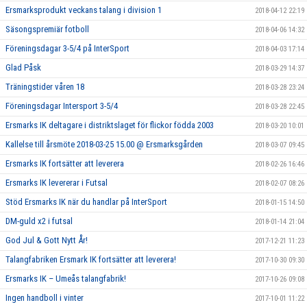
Ersmarksprodukt veckans talang i division 1
2018-04-12 22:19
Säsongspremiär fotboll
2018-04-06 14:32
Föreningsdagar 3-5/4 på InterSport
2018-04-03 17:14
Glad Påsk
2018-03-29 14:37
Träningstider våren 18
2018-03-28 23:24
Föreningsdagar Intersport 3-5/4
2018-03-28 22:45
Ersmarks IK deltagare i distriktslaget för flickor födda 2003
2018-03-20 10:01
Kallelse till årsmöte 2018-03-25 15.00 @ Ersmarksgården
2018-03-07 09:45
Ersmarks IK fortsätter att leverera
2018-02-26 16:46
Ersmarks IK levererar i Futsal
2018-02-07 08:26
Stöd Ersmarks IK när du handlar på InterSport
2018-01-15 14:50
DM-guld x2 i futsal
2018-01-14 21:04
God Jul & Gott Nytt År!
2017-12-21 11:23
Talangfabriken Ersmark IK fortsätter att leverera!
2017-10-30 09:30
Ersmarks IK – Umeås talangfabrik!
2017-10-26 09:08
Ingen handboll i vinter
2017-10-01 11:22