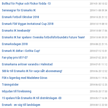
Bollkul för Pojkar och Flickor födda -13
2019-01-30 10:52
Seriesegrar för Ersmarks IK
2018-11-08 09:34
Ersmark Fotboll Oktober 2018
2018-10-20 21:12
Ersmark F04 Viggan Invitational Cup 2018
2018-10-19 08:10
Ersmarks IK Innebandy!
2018-10-08 17:06
Ersmarks IK har spelare i Svenska fotbollsförbundets Future Team!
2018-10-04 09:59
Ersmarksdagen 2018
2018-08-22 21:15
Ersmark IK deltar i Gothia Cup!
2018-07-15 15:01
Fair-play pris till F-07
2018-07-02 20:51
Ersmarkarna avlöser varandra i Halmstad
2018-07-01 11:12
500 kr till Ersmarks IK för varje sålt abonnemang!
2018-06-20 12:52
F04:s lägerdag med Madelene Göras
2018-06-11 19:56
Träningstider
2018-06-02 12:25
Inbjudan till föreläsning
2018-05-20 17:50
15 spelare från Ersmarks IK till distriktslagen -03
2018-05-17 16:04
Ersmark - en väg till landslagen
2018-04-12 22:50