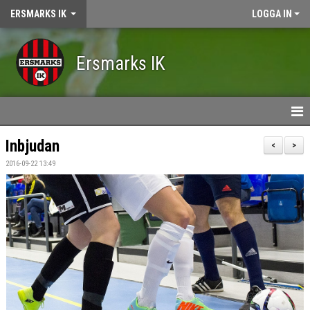
ERSMARKS IK
LOGGA IN
Ersmarks IK
HEM
Inbjudan
<
>
2016-09-22 13:49
NYHETER
KALENDER
OM ERSMARKS IK
MEDLEMSKAP
VÅRA LAG/LEDARE