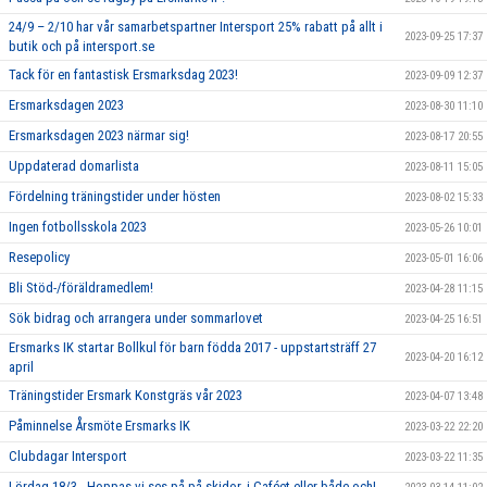
24/9 – 2/10 har vår samarbetspartner Intersport 25% rabatt på allt i
2023-09-25 17:37
butik och på intersport.se
Tack för en fantastisk Ersmarksdag 2023!
2023-09-09 12:37
Ersmarksdagen 2023
2023-08-30 11:10
Ersmarksdagen 2023 närmar sig!
2023-08-17 20:55
Uppdaterad domarlista
2023-08-11 15:05
Fördelning träningstider under hösten
2023-08-02 15:33
Ingen fotbollsskola 2023
2023-05-26 10:01
Resepolicy
2023-05-01 16:06
Bli Stöd-/föräldramedlem!
2023-04-28 11:15
Sök bidrag och arrangera under sommarlovet
2023-04-25 16:51
Ersmarks IK startar Bollkul för barn födda 2017 - uppstartsträff 27
2023-04-20 16:12
april
Träningstider Ersmark Konstgräs vår 2023
2023-04-07 13:48
Påminnelse Årsmöte Ersmarks IK
2023-03-22 22:20
Clubdagar Intersport
2023-03-22 11:35
Lördag 18/3 - Hoppas vi ses på på skidor, i Caféet eller både och!