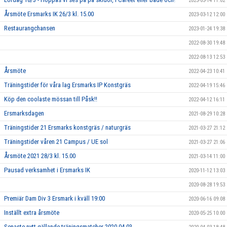
2023-03-14 11:02
Årsmöte Ersmarks IK 26/3 kl. 15.00
2023-03-12 12:00
Restaurangchansen
2023-01-24 19:38
2022-08-30 19:48
2022-08-13 12:53
Årsmöte
2022-04-23 10:41
Träningstider för våra lag Ersmarks IP Konstgräs
2022-04-19 15:46
Köp den coolaste mössan till Påsk!!
2022-04-12 16:11
Ersmarksdagen
2021-08-29 10:28
Träningstider 21 Ersmarks konstgräs / naturgräs
2021-03-27 21:12
Träningstider våren 21 Campus / UE sol
2021-03-27 21:06
Årsmöte 2021 28/3 kl. 15.00
2021-03-14 11:00
Pausad verksamhet i Ersmarks IK
2020-11-12 13:03
2020-08-28 19:53
Premiär Dam Div 3 Ersmark i kväll 19:00
2020-06-16 09:08
Inställt extra årsmöte
2020-05-25 10:00
Senaste nytt gällande träningsmatcher 2020-04-03