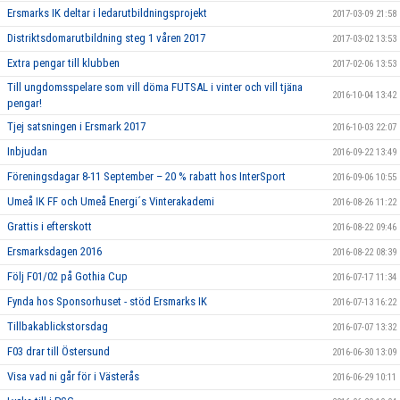
Ersmarks IK deltar i ledarutbildningsprojekt
2017-03-09 21:58
Distriktsdomarutbildning steg 1 våren 2017
2017-03-02 13:53
Extra pengar till klubben
2017-02-06 13:53
Till ungdomsspelare som vill döma FUTSAL i vinter och vill tjäna
2016-10-04 13:42
pengar!
Tjej satsningen i Ersmark 2017
2016-10-03 22:07
Inbjudan
2016-09-22 13:49
Föreningsdagar 8-11 September – 20 % rabatt hos InterSport
2016-09-06 10:55
Umeå IK FF och Umeå Energi´s Vinterakademi
2016-08-26 11:22
Grattis i efterskott
2016-08-22 09:46
Ersmarksdagen 2016
2016-08-22 08:39
Följ F01/02 på Gothia Cup
2016-07-17 11:34
Fynda hos Sponsorhuset - stöd Ersmarks IK
2016-07-13 16:22
Tillbakablickstorsdag
2016-07-07 13:32
F03 drar till Östersund
2016-06-30 13:09
Visa vad ni går för i Västerås
2016-06-29 10:11