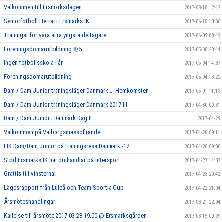
Välkommen till Ersmarksdagen
2017-08-18 12:42
Seniorfotboll Herrar i Ersmarks IK
2017-06-15 13:06
Träningar för våra allra yngsta deltagare
2017-06-09 08:49
Föreningsdomarutbildning 8/5
2017-05-08 20:44
Ingen fotbollsskola i år
2017-05-04 14:37
Föreningsdomarutbildning
2017-05-04 13:22
Dam / Dam Junior träningsläger Danmark.... Hemkomsten
2017-05-01 11:13
Dam / Dam Junior träningsläger Danmark 2017 III
2017-04-30 00:31
Dam / Dam Junior i Danmark Dag II
2017-04-29
Välkommen på Valborgsmässofirande!
2017-04-28 09:11
EIK Dam/Dam Junior på träningsresa Danmark -17
2017-04-28 09:00
Stöd Ersmarks IK när du handlar på Intersport
2017-04-27 14:37
Grattis till vinsterna!
2017-04-23 20:42
Lägesrapport från Luleå och Team Sportia Cup
2017-04-22 21:04
Årsmöteshandlingar
2017-03-21 22:04
Kallelse till årsmöte 2017-03-28 19.00 @ Ersmarksgården
2017-03-15 09:09