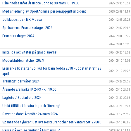
Påminnelse inför Årsmöte Söndag 30 mars Kl. 19.00
2025-03-30 15:59
Med anledning av SportAdmins personuppgiftsincident
2025-02-09 19:19
Julklappstips - EIK Mössa
2024-12-05 22:28
Spelschema Ersmarksdagen 2024
2024-09-02 22:12
Ersmarks dagen 2024
2024-09-01 16:36
2024-09-01 16:31
Inställda aktiviteter på gräsplanerna!
2024-08-25 18:52
Moderklubbsmatchen 2024!
2024-05-10 19:34
Ersmarks IK startar Bollkul för barn födda 2018 - uppstartsträff 28
2024-04-10 21:22
april
Träningstider våren 2024
2024-03-27 21:36
Årsmöte Ersmarks IK 24/3 - Kl. 19.00
2024-03-10 21:33
Lagfoto / Spelarfoto 2024
2024-01-30 20:03
Unikt tillfälle för våra lag och förening!
2024-01-26 16:38
Save the date! Årsmöte 24 mars 2024
2024-01-17 20:56
Spännande nyheter: Det nya Restaurangchansen väntar! &#127881;
2024-01-15 08:05
Passa på och se rugby på Ersmarks IP!
2023-10-19 19:15