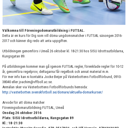
MATCHER
LÄNKAR
KONTAKT
Välkomna till Föreningsdomarutbildning i FUTSAL.
Detta är en kurs för Dig som vill döma ungdomsmatcher i FUTSAL säsongen 2016-
DOKUMENT
2017 och känner dig redo att anta uppgiften.
Utbildningen genomförs i Umeå 26 oktober kl. 18-21:30 hos SISU Idrottsutbildarna,
RUTINER/POLICY
Kungsgatan 89.
ORGANISATION
På utbildningen kommer man gå igenom FUTSAL regler, förenklade regler för 10-12
år, genomföra regelprov, deltagarna får regelbok och annat material m.m.
För mer info kan ni kontakta Jocke Beijer på Västerbottens Fotbollförbund, 0910-
EKONOMI
38040 eller joachim@vffboll.ac.se.
Anmälan sker via Västerbottens Fotbollförbunds hemsida:
VERKSAMHET
http://vasterbotten.svenskfotboll.se/domare/aktuella-domarkurser/
Arvode för att döma matcher
ANLÄGGNINGAR
Föreningsdomarutbildning FUTSAL, Umeå
Onsdag 26 oktober 2016
UTBILDNING
Plats: SISU Idrottsutbildarna, Kungsgatan 89
Kl.: 18-21:30