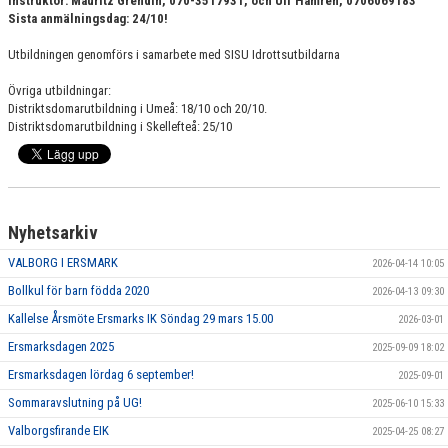
Instruktör: Mauritz Grendin, 070-3517931, och Ulf Hamrén, 0706069183
ARBETSGRUPPER
Sista anmälningsdag: 24/10!
Utbildningen genomförs i samarbete med SISU Idrottsutbildarna
Övriga utbildningar:
Distriktsdomarutbildning i Umeå: 18/10 och 20/10.
Distriktsdomarutbildning i Skellefteå: 25/10
Nyhetsarkiv
VALBORG I ERSMARK
2026-04-14 10:05
Bollkul för barn födda 2020
2026-04-13 09:30
Kallelse Årsmöte Ersmarks IK Söndag 29 mars 15.00
2026-03-01
Ersmarksdagen 2025
2025-09-09 18:02
Ersmarksdagen lördag 6 september!
2025-09-01
Sommaravslutning på UG!
2025-06-10 15:33
Valborgsfirande EIK
2025-04-25 08:27