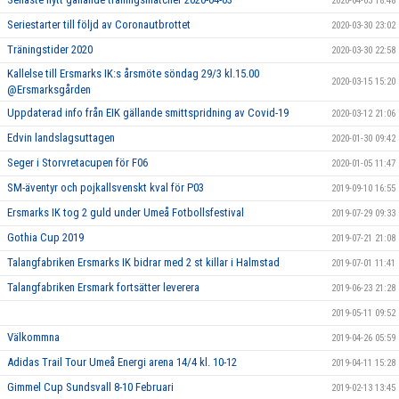
2020-04-03 18:48
Seriestarter till följd av Coronautbrottet
2020-03-30 23:02
Träningstider 2020
2020-03-30 22:58
Kallelse till Ersmarks IK:s årsmöte söndag 29/3 kl.15.00
2020-03-15 15:20
@Ersmarksgården
Uppdaterad info från EIK gällande smittspridning av Covid-19
2020-03-12 21:06
Edvin landslagsuttagen
2020-01-30 09:42
Seger i Storvretacupen för F06
2020-01-05 11:47
SM-äventyr och pojkallsvenskt kval för P03
2019-09-10 16:55
Ersmarks IK tog 2 guld under Umeå Fotbollsfestival
2019-07-29 09:33
Gothia Cup 2019
2019-07-21 21:08
Talangfabriken Ersmarks IK bidrar med 2 st killar i Halmstad
2019-07-01 11:41
Talangfabriken Ersmark fortsätter leverera
2019-06-23 21:28
2019-05-11 09:52
Välkommna
2019-04-26 05:59
Adidas Trail Tour Umeå Energi arena 14/4 kl. 10-12
2019-04-11 15:28
Gimmel Cup Sundsvall 8-10 Februari
2019-02-13 13:45