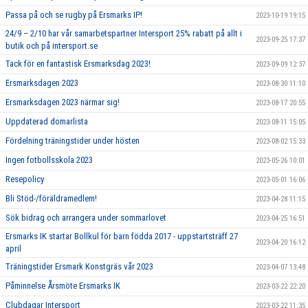
Passa på och se rugby på Ersmarks IP!
2023-10-19 19:15
24/9 – 2/10 har vår samarbetspartner Intersport 25% rabatt på allt i
2023-09-25 17:37
butik och på intersport.se
Tack för en fantastisk Ersmarksdag 2023!
2023-09-09 12:37
Ersmarksdagen 2023
2023-08-30 11:10
Ersmarksdagen 2023 närmar sig!
2023-08-17 20:55
Uppdaterad domarlista
2023-08-11 15:05
Fördelning träningstider under hösten
2023-08-02 15:33
Ingen fotbollsskola 2023
2023-05-26 10:01
Resepolicy
2023-05-01 16:06
Bli Stöd-/föräldramedlem!
2023-04-28 11:15
Sök bidrag och arrangera under sommarlovet
2023-04-25 16:51
Ersmarks IK startar Bollkul för barn födda 2017 - uppstartsträff 27
2023-04-20 16:12
april
Träningstider Ersmark Konstgräs vår 2023
2023-04-07 13:48
Påminnelse Årsmöte Ersmarks IK
2023-03-22 22:20
Clubdagar Intersport
2023-03-22 11:35