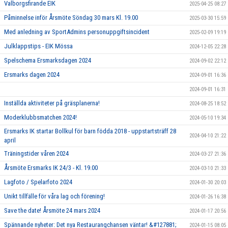
ARBETSGRUPPER
Valborgsfirande EIK
2025-04-25 08:27
Påminnelse inför Årsmöte Söndag 30 mars Kl. 19.00
2025-03-30 15:59
Med anledning av SportAdmins personuppgiftsincident
2025-02-09 19:19
Julklappstips - EIK Mössa
2024-12-05 22:28
Spelschema Ersmarksdagen 2024
2024-09-02 22:12
Ersmarks dagen 2024
2024-09-01 16:36
2024-09-01 16:31
Inställda aktiviteter på gräsplanerna!
2024-08-25 18:52
Moderklubbsmatchen 2024!
2024-05-10 19:34
Ersmarks IK startar Bollkul för barn födda 2018 - uppstartsträff 28
2024-04-10 21:22
april
Träningstider våren 2024
2024-03-27 21:36
Årsmöte Ersmarks IK 24/3 - Kl. 19.00
2024-03-10 21:33
Lagfoto / Spelarfoto 2024
2024-01-30 20:03
Unikt tillfälle för våra lag och förening!
2024-01-26 16:38
Save the date! Årsmöte 24 mars 2024
2024-01-17 20:56
Spännande nyheter: Det nya Restaurangchansen väntar! &#127881;
2024-01-15 08:05