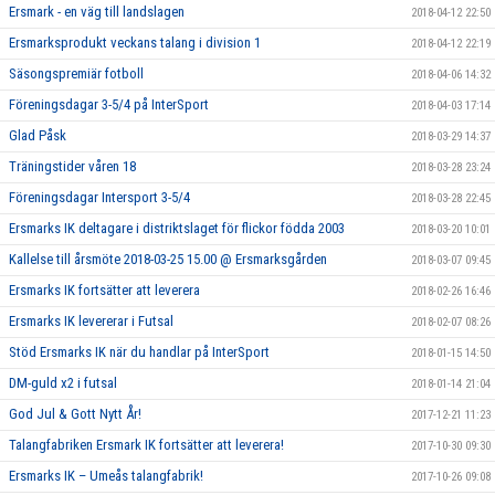
Ersmark - en väg till landslagen
2018-04-12 22:50
Ersmarksprodukt veckans talang i division 1
2018-04-12 22:19
Säsongspremiär fotboll
2018-04-06 14:32
Föreningsdagar 3-5/4 på InterSport
2018-04-03 17:14
Glad Påsk
2018-03-29 14:37
Träningstider våren 18
2018-03-28 23:24
Föreningsdagar Intersport 3-5/4
2018-03-28 22:45
Ersmarks IK deltagare i distriktslaget för flickor födda 2003
2018-03-20 10:01
Kallelse till årsmöte 2018-03-25 15.00 @ Ersmarksgården
2018-03-07 09:45
Ersmarks IK fortsätter att leverera
2018-02-26 16:46
Ersmarks IK levererar i Futsal
2018-02-07 08:26
Stöd Ersmarks IK när du handlar på InterSport
2018-01-15 14:50
DM-guld x2 i futsal
2018-01-14 21:04
God Jul & Gott Nytt År!
2017-12-21 11:23
Talangfabriken Ersmark IK fortsätter att leverera!
2017-10-30 09:30
Ersmarks IK – Umeås talangfabrik!
2017-10-26 09:08