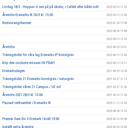
Lördag 18/3 - Hoppas vi ses på på skidor, i Caféet eller både och!
2023-03-14 11:02
Årsmöte Ersmarks IK 26/3 kl. 15.00
2023-03-12 12:00
Restaurangchansen
2023-01-24 19:38
2022-08-30 19:48
2022-08-13 12:53
Årsmöte
2022-04-23 10:41
Träningstider för våra lag Ersmarks IP Konstgräs
2022-04-19 15:46
Köp den coolaste mössan till Påsk!!
2022-04-12 16:11
Ersmarksdagen
2021-08-29 10:28
Träningstider 21 Ersmarks konstgräs / naturgräs
2021-03-27 21:12
Träningstider våren 21 Campus / UE sol
2021-03-27 21:06
Årsmöte 2021 28/3 kl. 15.00
2021-03-14 11:00
Pausad verksamhet i Ersmarks IK
2020-11-12 13:03
2020-08-28 19:53
Premiär Dam Div 3 Ersmark i kväll 19:00
2020-06-16 09:08
Inställt extra årsmöte
2020-05-25 10:00