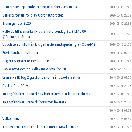
Senaste nytt gällande träningsmatcher 2020-04-03
2020-04-03 18:48
Seriestarter till följd av Coronautbrottet
2020-03-30 23:02
Träningstider 2020
2020-03-30 22:58
Kallelse till Ersmarks IK:s årsmöte söndag 29/3 kl.15.00
2020-03-15 15:20
@Ersmarksgården
Uppdaterad info från EIK gällande smittspridning av Covid-19
2020-03-12 21:06
Edvin landslagsuttagen
2020-01-30 09:42
Seger i Storvretacupen för F06
2020-01-05 11:47
SM-äventyr och pojkallsvenskt kval för P03
2019-09-10 16:55
Ersmarks IK tog 2 guld under Umeå Fotbollsfestival
2019-07-29 09:33
Gothia Cup 2019
2019-07-21 21:08
Talangfabriken Ersmarks IK bidrar med 2 st killar i Halmstad
2019-07-01 11:41
Talangfabriken Ersmark fortsätter leverera
2019-06-23 21:28
2019-05-11 09:52
Välkommna
2019-04-26 05:59
Adidas Trail Tour Umeå Energi arena 14/4 kl. 10-12
2019-04-11 15:28