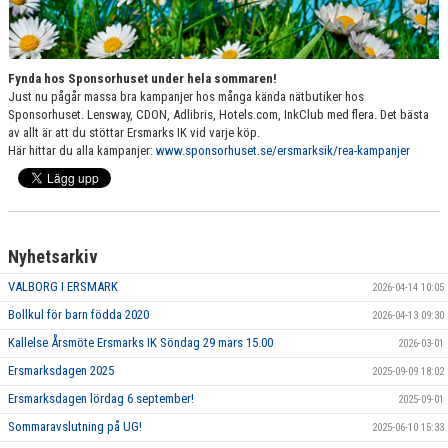
MATCHER
LÄNKAR
Fynda hos Sponsorhuset under hela sommaren!
Just nu pågår massa bra kampanjer hos många kända nätbutiker hos
KONTAKT
Sponsorhuset. Lensway, CDON, Adlibris, Hotels.com, InkClub med flera. Det bästa
av allt är att du stöttar Ersmarks IK vid varje köp.
DOKUMENT
Här hittar du alla kampanjer:
www.sponsorhuset.se/ersmarksik/rea-kampanjer
RUTINER/POLICY
ORGANISATION
Nyhetsarkiv
EKONOMI
VALBORG I ERSMARK
2026-04-14 10:05
Bollkul för barn födda 2020
2026-04-13 09:30
VERKSAMHET
Kallelse Årsmöte Ersmarks IK Söndag 29 mars 15.00
2026-03-01
ANLÄGGNINGAR
Ersmarksdagen 2025
2025-09-09 18:02
Ersmarksdagen lördag 6 september!
2025-09-01
UTBILDNING
Sommaravslutning på UG!
2025-06-10 15:33