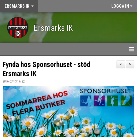
ERSMARKS IK
LOGGA IN
Ersmarks IK
HEM
Fynda hos Sponsorhuset - stöd
<
>
Ersmarks IK
NYHETER
2016-07-13 16:22
KALENDER
OM ERSMARKS IK
MEDLEMSKAP
VÅRA LAG/LEDARE