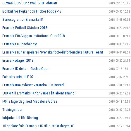
Gimmel Cup Sundsvall 8-10 Februari
2019-02-13 13:45
Bollkul för Pojkar och Flickor födda -13
2019-01-30 10:52
Seriesegrar för Ersmarks IK
2018-11-08 09:34
Ersmark Fotboll Oktober 2018
2018-10-20 21:12
Ersmark F04 Viggan Invitational Cup 2018
2018-10-19 08:10
Ersmarks IK Innebandy!
2018-10-08 17:06
Ersmarks IK har spelare i Svenska fotbollsförbundets Future Team!
2018-10-04 09:59
Ersmarksdagen 2018
2018-08-22 21:15
Ersmark IK deltar i Gothia Cup!
2018-07-15 15:01
Fair-play pris till F-07
2018-07-02 20:51
Ersmarkarna avlöser varandra i Halmstad
2018-07-01 11:12
500 kr till Ersmarks IK för varje sålt abonnemang!
2018-06-20 12:52
F04:s lägerdag med Madelene Göras
2018-06-11 19:56
Träningstider
2018-06-02 12:25
Inbjudan till föreläsning
2018-05-20 17:50
15 spelare från Ersmarks IK till distriktslagen -03
2018-05-17 16:04