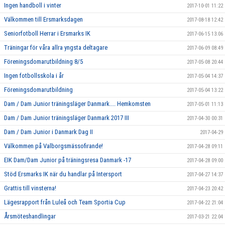
Ingen handboll i vinter
2017-10-01 11:22
Välkommen till Ersmarksdagen
2017-08-18 12:42
Seniorfotboll Herrar i Ersmarks IK
2017-06-15 13:06
Träningar för våra allra yngsta deltagare
2017-06-09 08:49
Föreningsdomarutbildning 8/5
2017-05-08 20:44
Ingen fotbollsskola i år
2017-05-04 14:37
Föreningsdomarutbildning
2017-05-04 13:22
Dam / Dam Junior träningsläger Danmark.... Hemkomsten
2017-05-01 11:13
Dam / Dam Junior träningsläger Danmark 2017 III
2017-04-30 00:31
Dam / Dam Junior i Danmark Dag II
2017-04-29
Välkommen på Valborgsmässofirande!
2017-04-28 09:11
EIK Dam/Dam Junior på träningsresa Danmark -17
2017-04-28 09:00
Stöd Ersmarks IK när du handlar på Intersport
2017-04-27 14:37
Grattis till vinsterna!
2017-04-23 20:42
Lägesrapport från Luleå och Team Sportia Cup
2017-04-22 21:04
Årsmöteshandlingar
2017-03-21 22:04