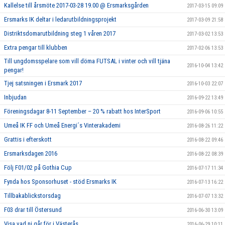
Kallelse till årsmöte 2017-03-28 19.00 @ Ersmarksgården
2017-03-15 09:09
Ersmarks IK deltar i ledarutbildningsprojekt
2017-03-09 21:58
Distriktsdomarutbildning steg 1 våren 2017
2017-03-02 13:53
Extra pengar till klubben
2017-02-06 13:53
Till ungdomsspelare som vill döma FUTSAL i vinter och vill tjäna
2016-10-04 13:42
pengar!
Tjej satsningen i Ersmark 2017
2016-10-03 22:07
Inbjudan
2016-09-22 13:49
Föreningsdagar 8-11 September – 20 % rabatt hos InterSport
2016-09-06 10:55
Umeå IK FF och Umeå Energi´s Vinterakademi
2016-08-26 11:22
Grattis i efterskott
2016-08-22 09:46
Ersmarksdagen 2016
2016-08-22 08:39
Följ F01/02 på Gothia Cup
2016-07-17 11:34
Fynda hos Sponsorhuset - stöd Ersmarks IK
2016-07-13 16:22
Tillbakablickstorsdag
2016-07-07 13:32
F03 drar till Östersund
2016-06-30 13:09
Visa vad ni går för i Västerås
2016-06-29 10:11