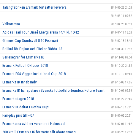
Talangfabriken Ersmark fortsätter leverera
2019-06-23 21:28
2019-05-11 09:52
Välkommna
2019-04-26 05:59
Adidas Trail Tour Umeå Energi arena 14/4 kl. 10-12
2019-04-11 15:28
Gimmel Cup Sundsvall 8-10 Februari
2019-02-13 13:45
Bollkul för Pojkar och Flickor födda -13
2019-01-30 10:52
Seriesegrar för Ersmarks IK
2018-11-08 09:34
Ersmark Fotboll Oktober 2018
2018-10-20 21:12
Ersmark F04 Viggan Invitational Cup 2018
2018-10-19 08:10
Ersmarks IK Innebandy!
2018-10-08 17:06
Ersmarks IK har spelare i Svenska fotbollsförbundets Future Team!
2018-10-04 09:59
Ersmarksdagen 2018
2018-08-22 21:15
Ersmark IK deltar i Gothia Cup!
2018-07-15 15:01
Fair-play pris till F-07
2018-07-02 20:51
Ersmarkarna avlöser varandra i Halmstad
2018-07-01 11:12
500 kr till Ersmarks IK för varje sålt abonnemang!
2018-06-20 12:52