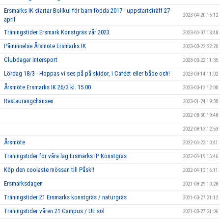
Ersmarks IK startar Bollkul för barn födda 2017 - uppstartsträff 27
2023-04-20 16:12
april
Träningstider Ersmark Konstgräs vår 2023
2023-04-07 13:48
Påminnelse Årsmöte Ersmarks IK
2023-03-22 22:20
Clubdagar Intersport
2023-03-22 11:35
Lördag 18/3 - Hoppas vi ses på på skidor, i Caféet eller både och!
2023-03-14 11:02
Årsmöte Ersmarks IK 26/3 kl. 15.00
2023-03-12 12:00
Restaurangchansen
2023-01-24 19:38
2022-08-30 19:48
2022-08-13 12:53
Årsmöte
2022-04-23 10:41
Träningstider för våra lag Ersmarks IP Konstgräs
2022-04-19 15:46
Köp den coolaste mössan till Påsk!!
2022-04-12 16:11
Ersmarksdagen
2021-08-29 10:28
Träningstider 21 Ersmarks konstgräs / naturgräs
2021-03-27 21:12
Träningstider våren 21 Campus / UE sol
2021-03-27 21:06