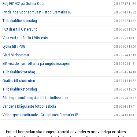
Följ F01/02 på Gothia Cup
2016-07-17 11:34
Fynda hos Sponsorhuset - stöd Ersmarks IK
2016-07-13 16:22
Tillbakablickstorsdag
2016-07-07 13:32
F03 drar till Östersund
2016-06-30 13:09
Visa vad ni går för i Västerås
2016-06-29 10:11
Lycka till i PSG
2016-06-29 10:04
Glad Midsommar
2016-06-24 12:19
EIK visade framfötterna på ungdomscupén
2016-06-20 11:51
Tillbakablicktorsdag
2016-06-16 14:18
Grattis till studenten
2016-06-14 14:32
Tillbakablickstorsdag
2016-06-09 15:09
Förlängd anmälningstid till fotbollsskolan
2016-05-24 08:47
Världens blågulaste fotbollsskola
2016-05-16 19:41
Valborgsmässofirande - Grusplanen Ersmarks IP
2016-04-18 10:11
Avisering av medlemsavgiften för 2016
2016-04-08 14:30
För att hemsidan ska fungera korrekt använder vi nödvändiga cookies
Temakväll
2016-03-16 09:39