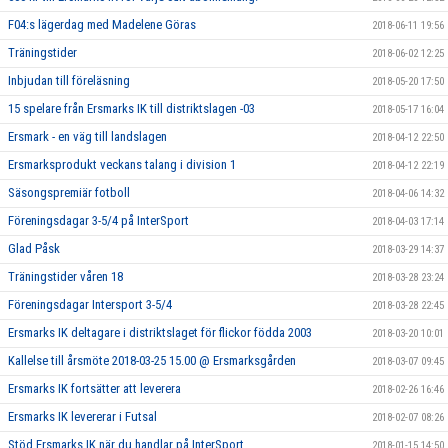
F04:s lägerdag med Madelene Göras
2018-06-11 19:56
Träningstider
2018-06-02 12:25
Inbjudan till föreläsning
2018-05-20 17:50
15 spelare från Ersmarks IK till distriktslagen -03
2018-05-17 16:04
Ersmark - en väg till landslagen
2018-04-12 22:50
Ersmarksprodukt veckans talang i division 1
2018-04-12 22:19
Säsongspremiär fotboll
2018-04-06 14:32
Föreningsdagar 3-5/4 på InterSport
2018-04-03 17:14
Glad Påsk
2018-03-29 14:37
Träningstider våren 18
2018-03-28 23:24
Föreningsdagar Intersport 3-5/4
2018-03-28 22:45
Ersmarks IK deltagare i distriktslaget för flickor födda 2003
2018-03-20 10:01
Kallelse till årsmöte 2018-03-25 15.00 @ Ersmarksgården
2018-03-07 09:45
Ersmarks IK fortsätter att leverera
2018-02-26 16:46
Ersmarks IK levererar i Futsal
2018-02-07 08:26
Stöd Ersmarks IK när du handlar på InterSport
2018-01-15 14:50