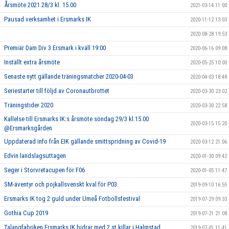
Årsmöte 2021 28/3 kl. 15.00
2021-03-14 11:00
Pausad verksamhet i Ersmarks IK
2020-11-12 13:03
2020-08-28 19:53
Premiär Dam Div 3 Ersmark i kväll 19:00
2020-06-16 09:08
Inställt extra årsmöte
2020-05-25 10:00
Senaste nytt gällande träningsmatcher 2020-04-03
2020-04-03 18:48
Seriestarter till följd av Coronautbrottet
2020-03-30 23:02
Träningstider 2020
2020-03-30 22:58
Kallelse till Ersmarks IK:s årsmöte söndag 29/3 kl.15.00
2020-03-15 15:20
@Ersmarksgården
Uppdaterad info från EIK gällande smittspridning av Covid-19
2020-03-12 21:06
Edvin landslagsuttagen
2020-01-30 09:42
Seger i Storvretacupen för F06
2020-01-05 11:47
SM-äventyr och pojkallsvenskt kval för P03
2019-09-10 16:55
Ersmarks IK tog 2 guld under Umeå Fotbollsfestival
2019-07-29 09:33
Gothia Cup 2019
2019-07-21 21:08
Talangfabriken Ersmarks IK bidrar med 2 st killar i Halmstad
2019-07-01 11:41