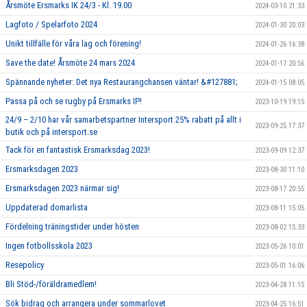
Årsmöte Ersmarks IK 24/3 - Kl. 19.00
2024-03-10 21:33
Lagfoto / Spelarfoto 2024
2024-01-30 20:03
Unikt tillfälle för våra lag och förening!
2024-01-26 16:38
Save the date! Årsmöte 24 mars 2024
2024-01-17 20:56
Spännande nyheter: Det nya Restaurangchansen väntar! &#127881;
2024-01-15 08:05
Passa på och se rugby på Ersmarks IP!
2023-10-19 19:15
24/9 – 2/10 har vår samarbetspartner Intersport 25% rabatt på allt i
2023-09-25 17:37
butik och på intersport.se
Tack för en fantastisk Ersmarksdag 2023!
2023-09-09 12:37
Ersmarksdagen 2023
2023-08-30 11:10
Ersmarksdagen 2023 närmar sig!
2023-08-17 20:55
Uppdaterad domarlista
2023-08-11 15:05
Fördelning träningstider under hösten
2023-08-02 15:33
Ingen fotbollsskola 2023
2023-05-26 10:01
Resepolicy
2023-05-01 16:06
Bli Stöd-/föräldramedlem!
2023-04-28 11:15
Sök bidrag och arrangera under sommarlovet
2023-04-25 16:51