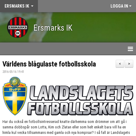
ERSMARKS IK
LOGGA IN
Ersmarks IK
HEM
Världens blågulaste fotbollsskola
<
>
2016-05-16 19:41
NYHETER
KALENDER
OM ERSMARKS IK
MEDLEMSKAP
Har du också en fotbollsintresserad knatte därhemma som drömmer om att gå i
VÅRA LAG/LEDARE
samma dobbspår som Lotta, Kim och Zlatan eller som helt enkelt bara vill ha en
himla kul vecka tillsammans med gamla och nya kompisar? I så fall är Landslagets