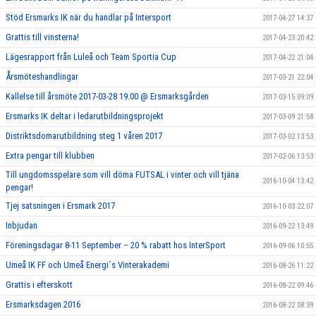
Stöd Ersmarks IK när du handlar på Intersport
2017-04-27 14:37
Grattis till vinsterna!
2017-04-23 20:42
Lägesrapport från Luleå och Team Sportia Cup
2017-04-22 21:04
Årsmöteshandlingar
2017-03-21 22:04
Kallelse till årsmöte 2017-03-28 19.00 @ Ersmarksgården
2017-03-15 09:09
Ersmarks IK deltar i ledarutbildningsprojekt
2017-03-09 21:58
Distriktsdomarutbildning steg 1 våren 2017
2017-03-02 13:53
Extra pengar till klubben
2017-02-06 13:53
Till ungdomsspelare som vill döma FUTSAL i vinter och vill tjäna
2016-10-04 13:42
pengar!
Tjej satsningen i Ersmark 2017
2016-10-03 22:07
Inbjudan
2016-09-22 13:49
Föreningsdagar 8-11 September – 20 % rabatt hos InterSport
2016-09-06 10:55
Umeå IK FF och Umeå Energi´s Vinterakademi
2016-08-26 11:22
Grattis i efterskott
2016-08-22 09:46
Ersmarksdagen 2016
2016-08-22 08:39