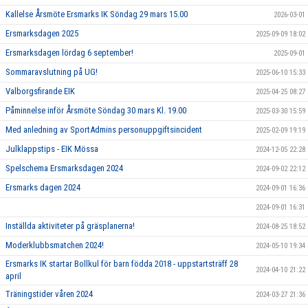
ARBETSGRUPPER
Kallelse Årsmöte Ersmarks IK Söndag 29 mars 15.00
2026-03-01
Ersmarksdagen 2025
2025-09-09 18:02
Ersmarksdagen lördag 6 september!
2025-09-01
Sommaravslutning på UG!
2025-06-10 15:33
Valborgsfirande EIK
2025-04-25 08:27
Påminnelse inför Årsmöte Söndag 30 mars Kl. 19.00
2025-03-30 15:59
Med anledning av SportAdmins personuppgiftsincident
2025-02-09 19:19
Julklappstips - EIK Mössa
2024-12-05 22:28
Spelschema Ersmarksdagen 2024
2024-09-02 22:12
Ersmarks dagen 2024
2024-09-01 16:36
2024-09-01 16:31
Inställda aktiviteter på gräsplanerna!
2024-08-25 18:52
Moderklubbsmatchen 2024!
2024-05-10 19:34
Ersmarks IK startar Bollkul för barn födda 2018 - uppstartsträff 28
2024-04-10 21:22
april
Träningstider våren 2024
2024-03-27 21:36