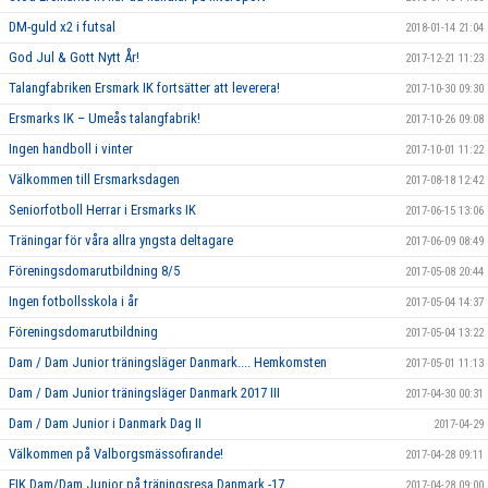
DM-guld x2 i futsal
2018-01-14 21:04
God Jul & Gott Nytt År!
2017-12-21 11:23
Talangfabriken Ersmark IK fortsätter att leverera!
2017-10-30 09:30
Ersmarks IK – Umeås talangfabrik!
2017-10-26 09:08
Ingen handboll i vinter
2017-10-01 11:22
Välkommen till Ersmarksdagen
2017-08-18 12:42
Seniorfotboll Herrar i Ersmarks IK
2017-06-15 13:06
Träningar för våra allra yngsta deltagare
2017-06-09 08:49
Föreningsdomarutbildning 8/5
2017-05-08 20:44
Ingen fotbollsskola i år
2017-05-04 14:37
Föreningsdomarutbildning
2017-05-04 13:22
Dam / Dam Junior träningsläger Danmark.... Hemkomsten
2017-05-01 11:13
Dam / Dam Junior träningsläger Danmark 2017 III
2017-04-30 00:31
Dam / Dam Junior i Danmark Dag II
2017-04-29
Välkommen på Valborgsmässofirande!
2017-04-28 09:11
EIK Dam/Dam Junior på träningsresa Danmark -17
2017-04-28 09:00