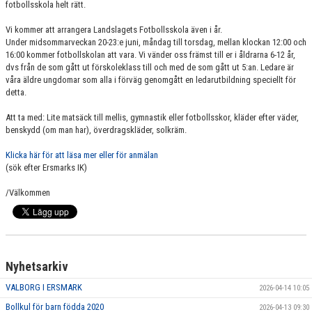
fotbollsskola helt rätt.
MATCHER
Vi kommer att arrangera Landslagets Fotbollsskola även i år.
LÄNKAR
Under midsommarveckan 20-23:e juni, måndag till torsdag, mellan klockan 12:00 och
16:00 kommer fotbollskolan att vara. Vi vänder oss främst till er i åldrarna 6-12 år,
dvs från de som gått ut förskoleklass till och med de som gått ut 5:an. Ledare är
KONTAKT
våra äldre ungdomar som alla i förväg genomgått en ledarutbildning speciellt för
detta.
DOKUMENT
Att ta med: Lite matsäck till mellis, gymnastik eller fotbollsskor, kläder efter väder,
RUTINER/POLICY
benskydd (om man har), överdragskläder, solkräm.
Klicka här för att läsa mer eller för anmälan
ORGANISATION
(sök efter Ersmarks IK)
EKONOMI
/Välkommen
VERKSAMHET
ANLÄGGNINGAR
Nyhetsarkiv
UTBILDNING
VALBORG I ERSMARK
2026-04-14 10:05
Bollkul för barn födda 2020
2026-04-13 09:30