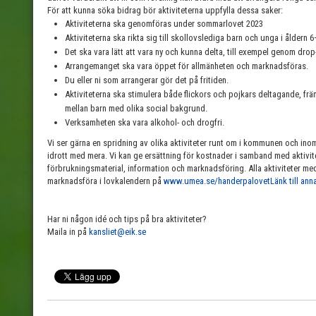
För att kunna söka bidrag bör aktiviteterna uppfylla dessa saker:
Aktiviteterna ska genomföras under sommarlovet 2023
Aktiviteterna ska rikta sig till skollovslediga barn och unga i åldern 
Det ska vara lätt att vara ny och kunna delta, till exempel genom drop
Arrangemanget ska vara öppet för allmänheten och marknadsföras.
Du eller ni som arrangerar gör det på fritiden.
Aktiviteterna ska stimulera både flickors och pojkars deltagande, frä
mellan barn med olika social bakgrund.
Verksamheten ska vara alkohol- och drogfri.
Vi ser gärna en spridning av olika aktiviteter runt om i kommunen och inom 
idrott med mera. Vi kan ge ersättning för kostnader i samband med aktivit
förbrukningsmaterial, information och marknadsföring. Alla aktiviteter 
marknadsföra i lovkalendern på
www.umea.se/handerpalovet
Länk till an
Har ni någon idé och tips på bra aktiviteter?
Maila in på
kansliet@eik.se