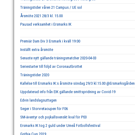
Träningstider våren 21 Campus / UE sol
Årsmöte 2021 28/3 kl. 15.00
Pausad verksamhet i Ersmarks IK
Premiär Dam Div 3 Ersmark i kväll 19:00
Inställt extra årsmöte
Senaste nytt gällande träningsmatcher 2020-04-03
Seriestarter till följd av Coronautbrottet
Träningstider 2020
Kallelse till Ersmarks IK:s årsmöte söndag 29/3 kl.15.00 @Ersmarksgården
Uppdaterad info från EIK gällande smittspridning av Covid-19
Edvin landslagsuttagen
Seger i Storvretacupen för F06
SM-äventyr och pojkallsvenskt kval för P03
Ersmarks IK tog 2 guld under Umeå Fotbollsfestival
Gothia Cup 2019