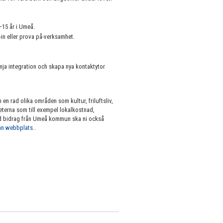
6–15 år i Umeå.
-in eller prova på-verksamhet.
mja integration och skapa nya kontaktytor
en rad olika områden som kultur, friluftsliv,
eterna som till exempel lokalkostnad,
med bidrag från Umeå kommun ska ni också
nan webbplats.
.