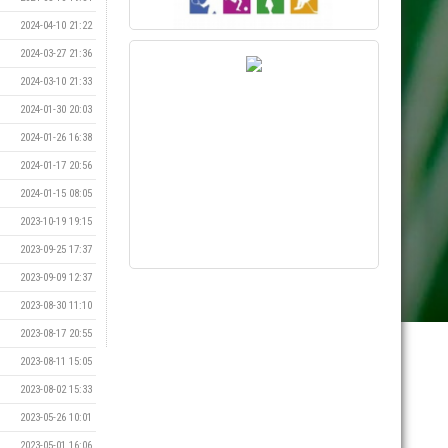
2024-04-10 21:22
2024-03-27 21:36
2024-03-10 21:33
2024-01-30 20:03
2024-01-26 16:38
2024-01-17 20:56
2024-01-15 08:05
2023-10-19 19:15
2023-09-25 17:37
2023-09-09 12:37
Vill du synas här?
2023-08-30 11:10
Kontakta kansliet via mejl till
kansliet@eik.se
2023-08-17 20:55
2023-08-11 15:05
2023-08-02 15:33
2023-05-26 10:01
2023-05-01 16:06