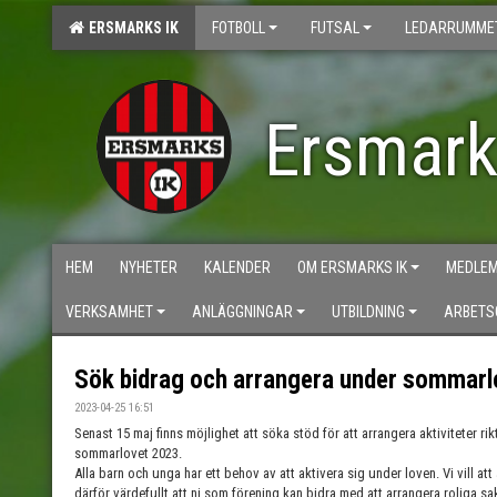
ERSMARKS IK
FOTBOLL
FUTSAL
LEDARRUMME
Ersmark
HEM
NYHETER
KALENDER
OM ERSMARKS IK
MEDLE
VERKSAMHET
ANLÄGGNINGAR
UTBILDNING
ARBETS
Sök bidrag och arrangera under sommarl
2023-04-25 16:51
Senast 15 maj finns möjlighet att söka stöd för att arrangera aktiviteter r
sommarlovet 2023.
Alla barn och unga har ett behov av att aktivera sig under loven. Vi vill att al
därför värdefullt att ni som förening kan bidra med att arrangera roliga s