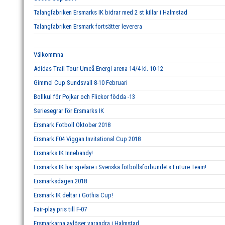
Talangfabriken Ersmarks IK bidrar med 2 st killar i Halmstad
Talangfabriken Ersmark fortsätter leverera
Välkommna
Adidas Trail Tour Umeå Energi arena 14/4 kl. 10-12
Gimmel Cup Sundsvall 8-10 Februari
Bollkul för Pojkar och Flickor födda -13
Seriesegrar för Ersmarks IK
Ersmark Fotboll Oktober 2018
Ersmark F04 Viggan Invitational Cup 2018
Ersmarks IK Innebandy!
Ersmarks IK har spelare i Svenska fotbollsförbundets Future Team!
Ersmarksdagen 2018
Ersmark IK deltar i Gothia Cup!
Fair-play pris till F-07
Ersmarkarna avlöser varandra i Halmstad