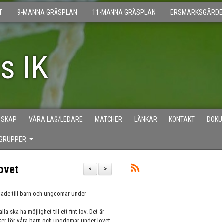
T
9-MANNA GRÄSPLAN
11-MANNA GRÄSPLAN
ERSMARKSGÅRD
s IK
MSKAP
VÅRA LAG/LEDARE
MATCHER
LÄNKAR
KONTAKT
DOK
GRUPPER
ovet
<
>
iktade till barn och ungdomar under
la ska ha möjlighet till ett fint lov. Det är
aker för våra barn och ungdomar under lovet.