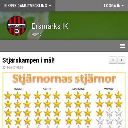
EIK/FIK DAMUTVECKLING
LOGGA IN
Ersmarks IK
F09/10
HEM
Stjärnkampen i mål!
<
>
2019-06-17 09:56
NYHETER
TRÄNING
ÖVNINGSBANK
MATCHER
KALENDER