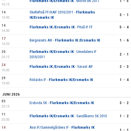
Flurkmarks IK/Ersmarks IK
- Morön BK 2011
1 - 5
16:15
LAGETS SPONSORER
14
Skellefteå FF/KAIF 2010/2011 -
Flurkmarks
3 - 1
LÄNKAR
14:00
IK/Ersmarks IK
14
Flurkmarks IK /Ersmarks IK
- Piteå IF FF
5 - 4
KONTAKT
14:00
17
Bergnäsets AIK -
Flurkmarks IK /Ersmarks IK
1 - 6
14:30
20
Flurkmarks IK/Ersmarks IK
- Umedalens IF
2 - 1
20:15
2010/2011
24
Flurkmarks IK /Ersmarks IK
- Sävast AIF
2 - 3
16:00
29
Röbäcks IF -
Flurkmarks IK/Ersmarks IK
1 - 4
19:00
JUNI 2026
03
Ersboda SK -
Flurkmarks IK/Ersmarks IK
3 - 2
20:15
11
Flurkmarks IK/Ersmarks IK
- Sandåkerns SK 2010
1 - 2
20:00
14
Assi IF/Gammelgårdens IF -
Flurkmarks IK
1 - 1