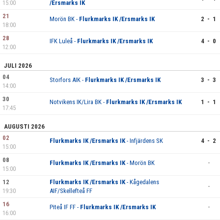
15:00
/Ersmarks IK
21
Morön BK -
Flurkmarks IK /Ersmarks IK
2 - 1
18:00
28
IFK Luleå -
Flurkmarks IK /Ersmarks IK
4 - 0
12:00
JULI 2026
04
Storfors AIK -
Flurkmarks IK /Ersmarks IK
3 - 3
14:00
30
Notvikens IK/Lira BK -
Flurkmarks IK /Ersmarks IK
1 - 1
17:45
AUGUSTI 2026
02
Flurkmarks IK /Ersmarks IK
- Infjärdens SK
4 - 2
15:00
08
Flurkmarks IK /Ersmarks IK
- Morön BK
-
15:00
12
Flurkmarks IK /Ersmarks IK
- Kågedalens
-
19:30
AIF/Skellefteå FF
16
Piteå IF FF -
Flurkmarks IK /Ersmarks IK
-
16:00