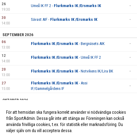
26
Umeå IK FF 2 -
Flurkmarks IK /Ersmarks IK
-
19:30
30
Sävast AIF -
Flurkmarks IK /Ersmarks IK
-
14:00
SEPTEMBER 2026
06
Flurkmarks IK /Ersmarks IK
- Bergnäsets AIK
-
13:00
12
Flurkmarks IK /Ersmarks IK
- Umeå IK FF 2
-
14:00
20
Flurkmarks IK /Ersmarks IK
- Notvikens IK/Lira BK
-
13:00
27
Flurkmarks IK /Ersmarks IK
- Assi
-
15:00
IF/Gammelgårdens IF
OKTOBER 2026
10
Flurkmarks IK /Ersmarks IK
- IFK Luleå
-
För att hemsidan ska fungera korrekt använder vi nödvändiga cookies
15:00
från SportAdmin. Dessa går inte att stänga av. Föreningen kan också
använda frivilliga cookies, t.ex. för statistik eller marknadsföring. Du
väljer själv om du vill acceptera dessa.