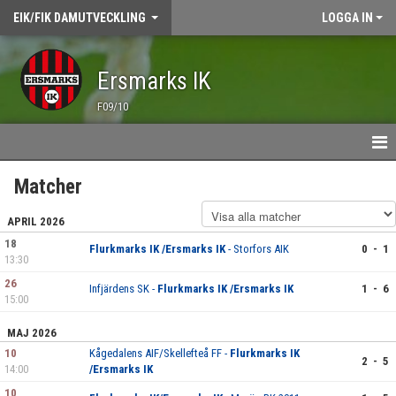
EIK/FIK DAMUTVECKLING
LOGGA IN
Ersmarks IK
F09/10
HEM
Matcher
NYHETER
APRIL 2026
18
Flurkmarks IK /Ersmarks IK
- Storfors AIK
0 - 1
TRÄNING
13:30
26
Infjärdens SK -
Flurkmarks IK /Ersmarks IK
1 - 6
ÖVNINGSBANK
15:00
MAJ 2026
MATCHER
10
Kågedalens AIF/Skellefteå FF -
Flurkmarks IK
2 - 5
14:00
/Ersmarks IK
KALENDER
10