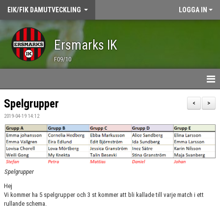
EIK/FIK DAMUTVECKLING
LOGGA IN
Ersmarks IK
F09/10
HEM
Spelgrupper
<
>
2019-04-19 14:12
NYHETER
TRÄNING
ÖVNINGSBANK
Spelgrupper
MATCHER
Hej
Vi kommer ha 5 spelgrupper och 3 st kommer att bli kallade till varje match i ett
rullande schema.
KALENDER