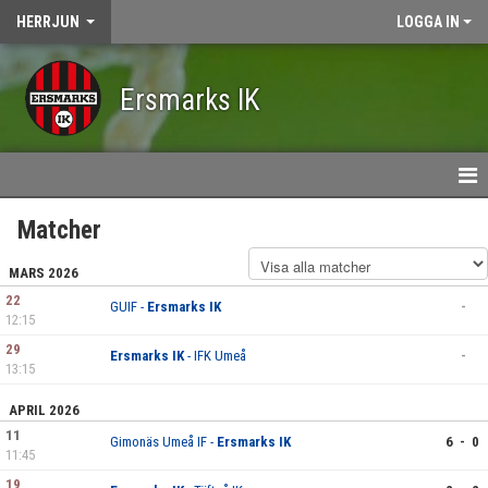
HERRJUN
LOGGA IN
Ersmarks IK
HEM
Matcher
NYHETER
MARS 2026
22
GUIF -
Ersmarks IK
-
KALENDER
12:15
29
Ersmarks IK
- IFK Umeå
-
MATCHER
13:15
TRUPPEN
APRIL 2026
11
Gimonäs Umeå IF -
Ersmarks IK
6 - 0
BILDGALLERI
11:45
19