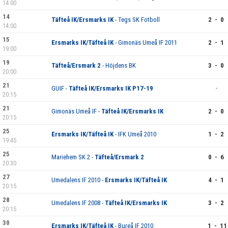
14:00
14
Täfteå IK/Ersmarks IK
- Tegs SK Fotboll
2 - 0
14:00
15
Ersmarks IK/Täfteå IK
- Gimonäs Umeå IF 2011
2 - 1
19:00
19
Täfteå/Ersmark 2
- Höjdens BK
3 - 0
20:00
21
GUIF -
Täfteå IK/Ersmarks IK P17-19
-
20:15
21
Gimonäs Umeå IF -
Täfteå IK/Ersmarks IK
2 - 0
20:15
25
Ersmarks IK/Täfteå IK
- IFK Umeå 2010
1 - 2
19:45
25
Mariehem SK 2 -
Täfteå/Ersmark 2
0 - 6
20:30
27
Umedalens IF 2010 -
Ersmarks IK/Täfteå IK
4 - 1
20:15
28
Umedalens IF 2008 -
Täfteå IK/Ersmarks IK
3 - 2
20:15
30
Ersmarks IK/Täfteå IK
- Bureå IF 2010
1 - 11