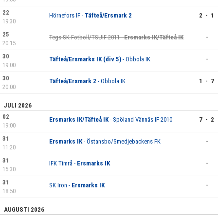
22
Hörnefors IF -
Täfteå/Ersmark 2
2 - 1
19:30
25
Tegs SK Fotboll/TSUIF 2011 -
Ersmarks IK/Täfteå IK
-
20:15
30
Täfteå/Ersmarks IK (div 5)
- Obbola IK
-
19:00
30
Täfteå/Ersmark 2
- Obbola IK
1 - 7
20:00
JULI 2026
02
Ersmarks IK/Täfteå IK
- Spöland Vännäs IF 2010
7 - 2
19:00
31
Ersmarks IK
- Östansbo/Smedjebackens FK
-
11:20
31
IFK Timrå -
Ersmarks IK
-
15:30
31
SK Iron -
Ersmarks IK
-
18:50
AUGUSTI 2026