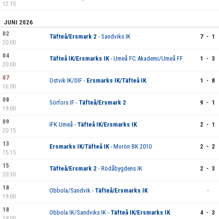
12:15
JUNI 2026
02
Täfteå/Ersmark 2
- Sandviks IK
7 - 1
20:00
04
Täfteå IK/Ersmarks IK
- Umeå FC Akademi/Umeå FF
1 - 3
20:00
07
Ostvik IK/DIF -
Ersmarks IK/Täfteå IK
1 - 8
16:00
08
Sörfors IF -
Täfteå/Ersmark 2
9 - 1
19:00
09
IFK Umeå -
Täfteå IK/Ersmarks IK
2 - 1
20:15
13
Ersmarks IK/Täfteå IK
- Morön BK 2010
2 - 2
15:15
15
Täfteå/Ersmark 2
- Rödåbygdens IK
2 - 3
20:30
18
Obbola/Sandvik -
Täfteå/Ersmarks IK
-
19:00
18
Obbola IK/Sandviks IK -
Täfteå IK/Ersmarks IK
4 - 3
19:00