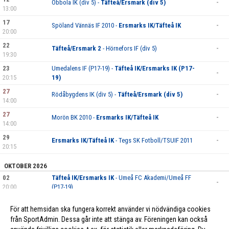
Obbola IK (div 5) -
Täfteå/Ersmark (div 5)
-
13:00
17
Spöland Vännäs IF 2010 -
Ersmarks IK/Täfteå IK
-
20:00
22
Täfteå/Ersmark 2
- Hörnefors IF (div 5)
-
19:30
23
Umedalens IF (P17-19) -
Täfteå IK/Ersmarks IK (P17-
-
20:15
19)
27
Rödåbygdens IK (div 5) -
Täfteå/Ersmark (div 5)
-
14:00
27
Morön BK 2010 -
Ersmarks IK/Täfteå IK
-
14:00
29
Ersmarks IK/Täfteå IK
- Tegs SK Fotboll/TSUIF 2011
-
20:15
OKTOBER 2026
02
Täfteå IK/Ersmarks IK
- Umeå FC Akademi/Umeå FF
-
20:00
(P17-19)
06
IFK Umeå (P17-19) -
Täfteå IK/Ersmarks IK (P17-19)
-
För att hemsidan ska fungera korrekt använder vi nödvändiga cookies
20:15
från SportAdmin. Dessa går inte att stänga av. Föreningen kan också