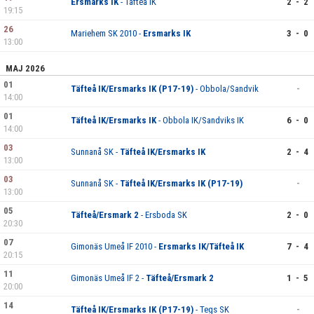
Ersmarks IK
- Täfteå IK
2 - 2
DOKUMENT
19:15
26
Mariehem SK 2010 -
Ersmarks IK
3 - 0
KONTAKT
13:00
MAJ 2026
01
Täfteå IK/Ersmarks IK (P17-19)
- Obbola/Sandvik
-
14:00
01
Täfteå IK/Ersmarks IK
- Obbola IK/Sandviks IK
6 - 0
14:00
03
Sunnanå SK -
Täfteå IK/Ersmarks IK
2 - 4
13:00
03
Sunnanå SK -
Täfteå IK/Ersmarks IK (P17-19)
-
13:00
05
Täfteå/Ersmark 2
- Ersboda SK
2 - 0
20:30
07
Gimonäs Umeå IF 2010 -
Ersmarks IK/Täfteå IK
7 - 4
20:15
11
Gimonäs Umeå IF 2 -
Täfteå/Ersmark 2
1 - 5
20:00
14
Täfteå IK/Ersmarks IK (P17-19)
- Tegs SK
-