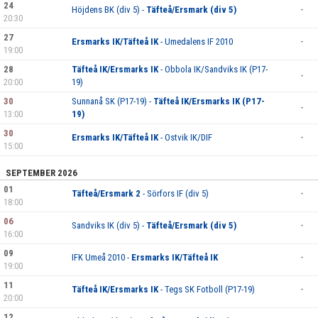
24
Höjdens BK (div 5) -
Täfteå/Ersmark (div 5)
-
20:30
27
Ersmarks IK/Täfteå IK
- Umedalens IF 2010
-
19:00
28
Täfteå IK/Ersmarks IK
- Obbola IK/Sandviks IK (P17-
-
20:00
19)
30
Sunnanå SK (P17-19) -
Täfteå IK/Ersmarks IK (P17-
-
13:00
19)
30
Ersmarks IK/Täfteå IK
- Ostvik IK/DIF
-
15:00
SEPTEMBER 2026
01
Täfteå/Ersmark 2
- Sörfors IF (div 5)
-
18:00
06
Sandviks IK (div 5) -
Täfteå/Ersmark (div 5)
-
16:00
09
IFK Umeå 2010 -
Ersmarks IK/Täfteå IK
-
19:00
11
Täfteå IK/Ersmarks IK
- Tegs SK Fotboll (P17-19)
-
20:00
12