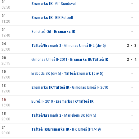
01
Ersmarks IK
- Gif Sundsvall
-
08:50
01
Ersmarks IK
- BIK Fotboll
-
11:20
01
Sollefteå Gif -
Ersmarks IK
-
19:40
04
Täfteå/Ersmark 2
- Gimonäs Umeå IF 2 (div 5)
2 - 3
20:00
06
Gimonäs Umeå IF 2011 -
Ersmarks IK/Täfteå IK
2 - 4
20:15
10
Ersboda SK (div 5) -
Täfteå/Ersmark (div 5)
-
19:00
13
Ersmarks IK/Täfteå IK
- Gimonäs Umeå IF 2010
-
19:00
16
Bureå IF 2010 -
Ersmarks IK/Täfteå IK
-
15:00
18
Täfteå/Ersmark 2
- Mariehem SK (div 5)
-
20:00
21
Täfteå IK/Ersmarks IK
- IFK Umeå (P17-19)
-
20:00