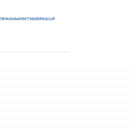
174b9ec0c8a43436715de430f4a5d.pdf