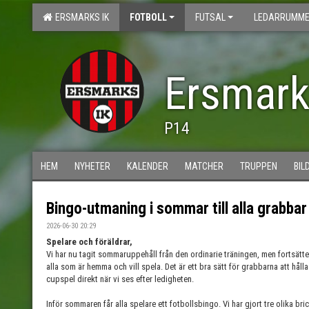
ERSMARKS IK
FOTBOLL
FUTSAL
LEDARRUMME
Ersmark
P14
HEM
NYHETER
KALENDER
MATCHER
TRUPPEN
BIL
Bingo-utmaning i sommar till alla grabbar
2026-06-30 20:29
Spelare och föräldrar,
Vi har nu tagit sommaruppehåll från den ordinarie träningen, men fortsätter
alla som är hemma och vill spela. Det är ett bra sätt för grabbarna att håll
cupspel direkt när vi ses efter ledigheten.
Inför sommaren får alla spelare ett fotbollsbingo. Vi har gjort tre olika bri