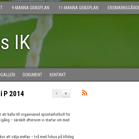
T
9-MANNA GRÄSPLAN
11-MANNA GRÄSPLAN
ERSMARKSGÅRD
s IK
DGALLERI
DOKUMENT
KONTAKT
 i P 2014
<
>
 att kalla till organiserad spontanfotboll för
a igång – särskilt eftersom vi startar om med
ckor att välja mellan – två med fokus på tillslag