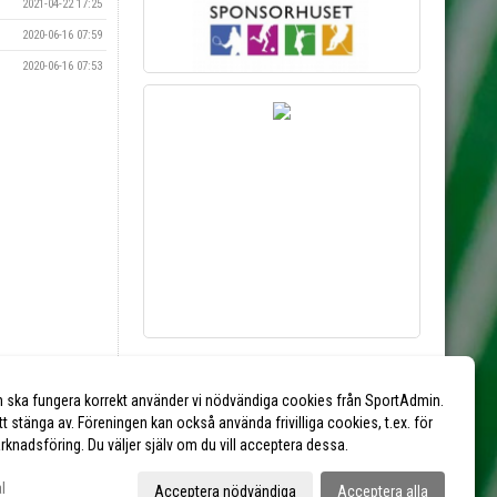
2021-04-22 17:25
2020-06-16 07:59
2020-06-16 07:53
Vill du synas här?
n ska fungera korrekt använder vi nödvändiga cookies från SportAdmin.
Kontakta kansliet via mejl till
kansliet@eik.se
tt stänga av. Föreningen kan också använda frivilliga cookies, t.ex. för
marknadsföring. Du väljer själv om du vill acceptera dessa.
l
Acceptera nödvändiga
Acceptera alla