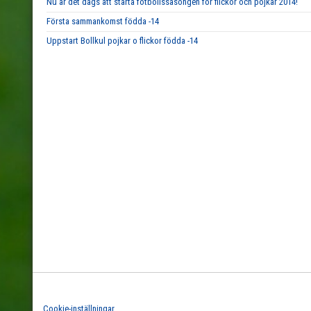
Nu är det dags att starta fotbollssäsongen för flickor och pojkar 2014!
Första sammankomst födda -14
Uppstart Bollkul pojkar o flickor födda -14
Cookie-inställningar