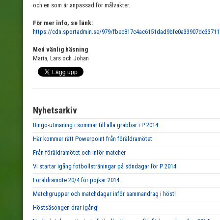
och en som är anpassad för målvakter.
För mer info, se länk:
https://cdn.sportadmin.se/979/fbec817c4ac6151dad9bfe0a33907dc3371
Med vänlig häsning
Maria, Lars och Johan
Nyhetsarkiv
Bingo-utmaning i sommar till alla grabbar i P 2014
Här kommer rätt Powerpoint från föräldramötet
Från föräldramötet och inför matcher
Vi startar igång fotbollsträningar på söndagar för P 2014
Föräldramöte 20/4 för pojkar 2014
Matchgrupper och matchdagar inför sammandrag i höst!
Höstsäsongen drar igång!