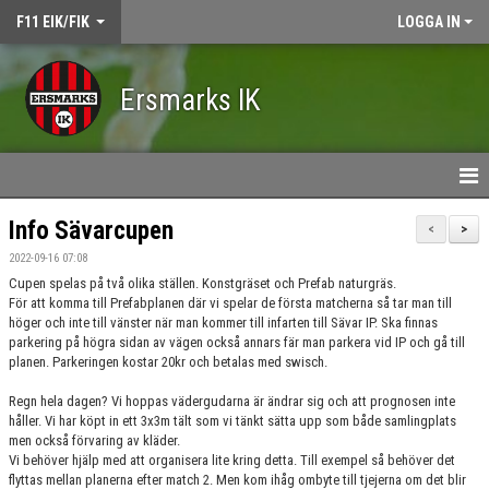
F11 EIK/FIK
LOGGA IN
Ersmarks IK
HEM
Info Sävarcupen
<
>
2022-09-16 07:08
NYHETER
Cupen spelas på två olika ställen. Konstgräset och Prefab naturgräs.
För att komma till Prefabplanen där vi spelar de första matcherna så tar man till
DOKUMENT
höger och inte till vänster när man kommer till infarten till Sävar IP. Ska finnas
parkering på högra sidan av vägen också annars fär man parkera vid IP och gå till
KONTAKT
planen. Parkeringen kostar 20kr och betalas med swisch.
Regn hela dagen? Vi hoppas vädergudarna är ändrar sig och att prognosen inte
KALENDER
håller. Vi har köpt in ett 3x3m tält som vi tänkt sätta upp som både samlingplats
men också förvaring av kläder.
TRUPPEN
Vi behöver hjälp med att organisera lite kring detta. Till exempel så behöver det
flyttas mellan planerna efter match 2. Men kom ihåg ombyte till tjejerna om det blir