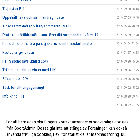
2020-03-11 17:05
Tjejsistan F11
2019-09-10 06:18
Uppehåll, läxa och sammandrag hösten
2019-07-03 19:48
Tider sammandrag våren/sommaren 19 F11
2019-05-26 20:23
Protokoll föräldramöte samt översikt sammandrag våren 19
2019-05-19 17:28
Dags att snart snöra på sig skorna samt uppstartsmöte
2019-04-04 21:04
Restaurangchansen
2019-01-27 16:53
F11 Säsongsavslutning 25/9
2018-09-20 15:56
Träning inomhus i vinter med UIK
2018-09-06 07:25
Sävarcupen 9/9
2018-09-06 06:55
Tack för allt engagemang!
2018-09-02 15:02
Info kring F11
2018-08-28 09:44
2018-08-22 21:55
Träningcup i Sävar 9/9
2018-08-22 21:36
För att hemsidan ska fungera korrekt använder vi nödvändiga cookies
Ersmarksdagen 1/9
2018-08-08 10:53
från SportAdmin. Dessa går inte att stänga av. Föreningen kan också
använda frivilliga cookies, t.ex. för statistik eller marknadsföring. Du