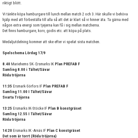
riktigt blött.
VÅRA SPONSORER
Vi tänkte köpa hamburgare till lunch mellan match 2 och 3. Här skulle vi behöva
hjälp med att förbeställa till alla så att det är klart så vi hinner äta. Ta gärna med
någon extra energi som tjejerna kan få i sig mellan matcherna.
Det finns hamburgare, korv, godis etc. att köpa på plats.
Medaljutdelning kommer att ske efter vi spelat sista matchen.
Spelschema Lördag 17/9
8.40
Mariehems SK- Ersmarks IK
Plan
PREFAB F
Samling 8.00 i Tältet/Sävar
Röda tröjorna
11:35
Ersmark-Sörfors IF
Plan PREFAB F
Samling 11.00 I Tältet/Sävar
Svarta Tröjorna
13:25
Ersmarks IK-Stöcke IF
Plan B konstgräset
Samling 12.55 I Tältet/Sävar
Röda tröjorna
14:20
Ersmarks IK -Arnäs IF
Plan C konstgräset
Det som är torrt (Röda tröjorna)