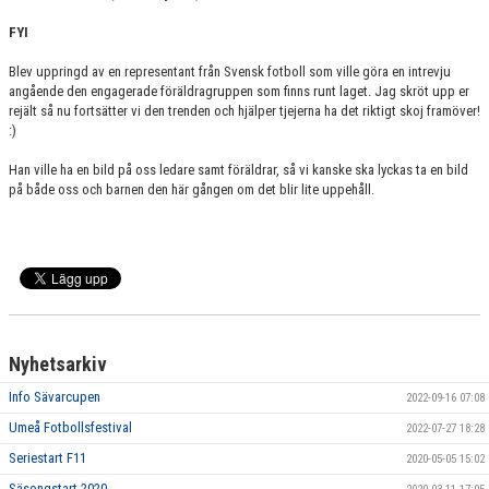
FYI
Blev uppringd av en representant från Svensk fotboll som ville göra en intrevju
angående den engagerade föräldragruppen som finns runt laget. Jag skröt upp er
rejält så nu fortsätter vi den trenden och hjälper tjejerna ha det riktigt skoj framöver!
:)
Han ville ha en bild på oss ledare samt föräldrar, så vi kanske ska lyckas ta en bild
på både oss och barnen den här gången om det blir lite uppehåll.
Nyhetsarkiv
Info Sävarcupen
2022-09-16 07:08
Umeå Fotbollsfestival
2022-07-27 18:28
Seriestart F11
2020-05-05 15:02
Säsongstart 2020