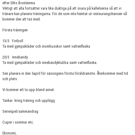
efter EIKs årsstämma.
VÅRA SPONSORER
Viktigt att alla fortsätter vara lika duktiga på att svara på kallelserna så att vi
tränare kan planera träningarna. För de som inte hämtat ut restaurangchansen så
kommer den att tas med.
Första träningen
13/3 Fotboll
Ta med gympakläder och inomhusskor samt vattenflaska
20/3 Innebandy
Ta med gympakläder och innebandyklubba samt vattenflaska.
Sen planera in den 5april för säsongens första föräldramöte. Återkommer med tid
och plats
Vi kommer att ta upp bland annat.
Tankar kring träning och upplägg
Seriespel/sammandrag
Cuper i sommar etc.
Ekonomi,