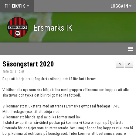
F11 EIK/FIK
LOGGA IN
Ersmarks IK
HEM
Säsongstart 2020
<
>
2020-03-11 17:05
NYHETER
Dags att börja dra igång årets säsong och få lite fart i benen.
DOKUMENT
Vi hälsar alla nya som ska börja träna med gruppen välkomna och hoppas att alla
ska trivas och tycka det blir roligt med lite fotboll.
KONTAKT
Vi kommer att mjukstarta med att träna i Ersmarks gympasal fredagar 17-18.
Mitt i fredagsmyset till att börja med.
KALENDER
Vi kommer att blanda spel av olika former med lek.
I slutet av april när vårvädret pockar på kommer vi köra en repris på fjolårets
TRUPPEN
Brorunda för de tjejer som är intresserade. Sen i maj någongång hoppas vi kunna få
börja komma ut och träna på konstgräset. Tider kommer att bestämmas senare