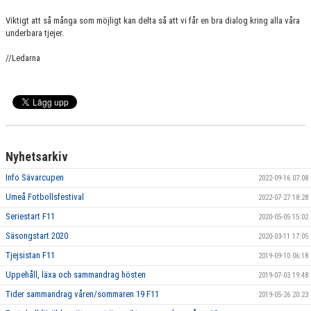
Viktigt att så många som möjligt kan delta så att vi får en bra dialog kring alla våra
underbara tjejer.
//Ledarna
Nyhetsarkiv
Info Sävarcupen
2022-09-16 07:08
Umeå Fotbollsfestival
2022-07-27 18:28
Seriestart F11
2020-05-05 15:02
Säsongstart 2020
2020-03-11 17:05
Tjejsistan F11
2019-09-10 06:18
Uppehåll, läxa och sammandrag hösten
2019-07-03 19:48
Tider sammandrag våren/sommaren 19 F11
2019-05-26 20:23