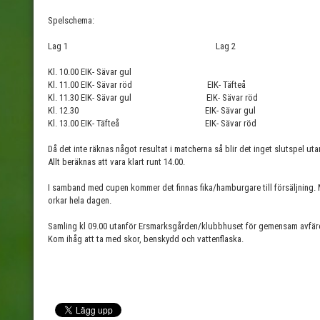
Spelschema:
Lag 1 Lag 2
Kl. 10.00 EIK- Sävar gul
Kl. 11.00 EIK- Sävar röd EIK- Täfteå
Kl. 11.30 EIK- Sävar gul EIK- Sävar röd
Kl. 12.30 EIK- Sävar gul
Kl. 13.00 EIK- Täfteå EIK- Sävar röd
Då det inte räknas något resultat i matcherna så blir det inget slutspel utan
Allt beräknas att vara klart runt 14.00.
I samband med cupen kommer det finnas fika/hamburgare till försäljning. M
orkar hela dagen.
Samling kl 09.00 utanför Ersmarksgården/klubbhuset för gemensam avfär
Kom ihåg att ta med skor, benskydd och vattenflaska.