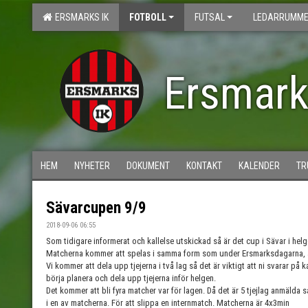
ERSMARKS IK
FOTBOLL
FUTSAL
LEDARRUMME
Ersmark
HEM
NYHETER
DOKUMENT
KONTAKT
KALENDER
TR
Sävarcupen 9/9
2018-09-06 06:55
Som tidigare informerat och kallelse utskickad så är det cup i Sävar i hel
Matcherna kommer att spelas i samma form som under Ersmarksdagarna, al
Vi kommer att dela upp tjejerna i två lag så det är viktigt att ni svarar på 
börja planera och dela upp tjejerna inför helgen.
Det kommer att bli fyra matcher var för lagen. Då det är 5 tjejlag anmäl
i en av matcherna. För att slippa en internmatch. Matcherna är 4x3min