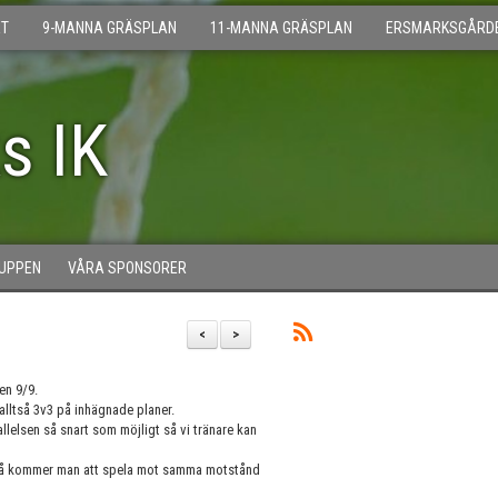
T
9-MANNA GRÄSPLAN
11-MANNA GRÄSPLAN
ERSMARKSGÅRD
s IK
UPPEN
VÅRA SPONSORER
<
>
gen 9/9.
ltså 3v3 på inhägnade planer.
kallelsen så snart som möjligt så vi tränare kan
da så kommer man att spela mot samma motstånd