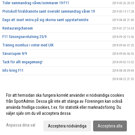
Tider sammandrag våren/sommaren 19 F11
2019-05-26 20:23
Protokoll föräldramöte samt översikt sammandrag våren 19
2019-05-19 17:28
Dags att snart snöra på sig skorna samt uppstartsmöte
2019-04-04 21:04
Restaurangchansen
2019-01-27 16:53
F11 Säsongsavslutning 25/9
2018-09-20 15:56
Träning inomhus i vinter med UIK
2018-09-06 07:25
Sävarcupen 9/9
2018-09-06 06:55
Tack för allt engagemang!
2018-09-02 15:02
Info kring F11
2018-08-28 09:44
2018-08-22 21:55
Träningcup i Sävar 9/9
2018-08-22 21:36
För att hemsidan ska fungera korrekt använder vi nödvändiga cookies
Ersmarksdagen 1/9
2018-08-08 10:53
från SportAdmin. Dessa går inte att stänga av. Föreningen kan också
använda frivilliga cookies, t.ex. för statistik eller marknadsföring. Du
väljer själv om du vill acceptera dessa.
Cookie-inställningar
Gå till Webbversion
Anpassa dina val
Acceptera nödvändiga
Acceptera alla