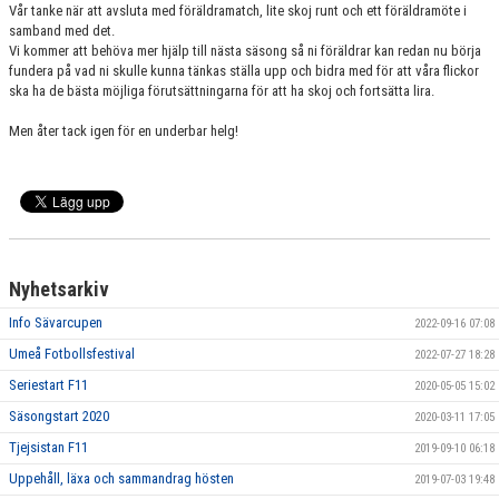
Vår tanke när att avsluta med föräldramatch, lite skoj runt och ett föräldramöte i
VÅRA SPONSORER
samband med det.
Vi kommer att behöva mer hjälp till nästa säsong så ni föräldrar kan redan nu börja
fundera på vad ni skulle kunna tänkas ställa upp och bidra med för att våra flickor
ska ha de bästa möjliga förutsättningarna för att ha skoj och fortsätta lira.
Men åter tack igen för en underbar helg!
Nyhetsarkiv
Info Sävarcupen
2022-09-16 07:08
Umeå Fotbollsfestival
2022-07-27 18:28
Seriestart F11
2020-05-05 15:02
Säsongstart 2020
2020-03-11 17:05
Tjejsistan F11
2019-09-10 06:18
Uppehåll, läxa och sammandrag hösten
2019-07-03 19:48