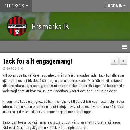
F11 EIK/FIK
LOGGA IN
Ersmarks IK
HEM
Tack för allt engagemang!
<
>
2018-09-02 15:02
NYHETER
Vill börja och tacka för en superhelg ifrån alla inblandades sida. Tack för alla som
hjälpte till och städade på söndagen och ni som bakade. Men främst vill vi tacka
DOKUMENT
alla underbara tjejer som gjorde strålande matcher under lördagen. Vi hoppas alla
hade möjlighet att komma ut i det underbara vädret och se hur duktiga de är.
KONTAKT
Ni som inte hade möjlighet, så har ni en chans till då det blir cup nästa helg i Sävar.
Informationen kommer att komma ut i början av veckan och svara gärna så snabbt
KALENDER
ni kan på kallelsen så kan vi tränare börja planera upplägget.
TRUPPEN
Säsongen börjar också närma sig sitt slut och vår plan är att fortsätta så länge
vädret tillåter. I dagsläget har vi tänkt köra september ut.