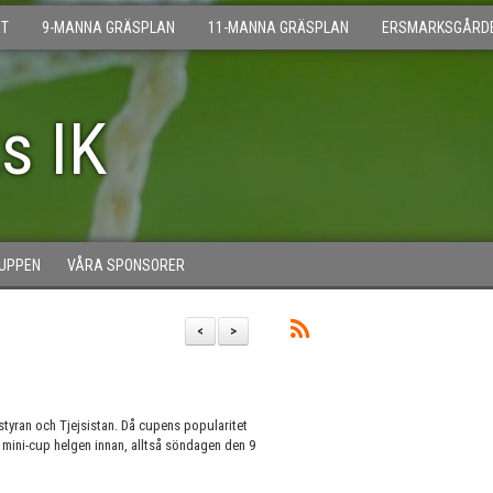
T
9-MANNA GRÄSPLAN
11-MANNA GRÄSPLAN
ERSMARKSGÅRD
s IK
UPPEN
VÅRA SPONSORER
<
>
östyran och Tjejsistan. Då cupens popularitet
n mini-cup helgen innan, alltså söndagen den 9