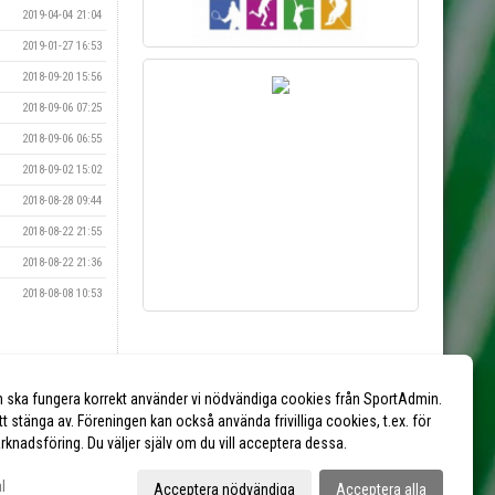
2019-04-04 21:04
2019-01-27 16:53
2018-09-20 15:56
2018-09-06 07:25
2018-09-06 06:55
2018-09-02 15:02
2018-08-28 09:44
2018-08-22 21:55
2018-08-22 21:36
2018-08-08 10:53
Vill du synas här?
Kontakta kansliet via mejl till
kansliet@eik.se
n ska fungera korrekt använder vi nödvändiga cookies från SportAdmin.
tt stänga av. Föreningen kan också använda frivilliga cookies, t.ex. för
marknadsföring. Du väljer själv om du vill acceptera dessa.
l
Acceptera nödvändiga
Acceptera alla