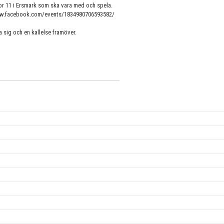
ckor 11 i Ersmark som ska vara med och spela.
//www.facebook.com/events/1834980706593582/
 sig och en kallelse framöver.