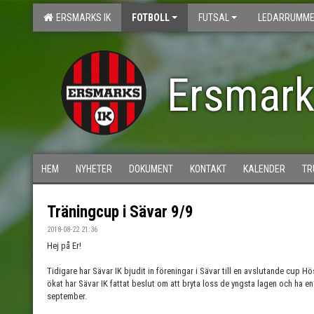
ERSMARKS IK
FOTBOLL
FUTSAL
LEDARRUMME
Ersmark
HEM
NYHETER
DOKUMENT
KONTAKT
KALENDER
TR
Träningcup i Sävar 9/9
2018-08-22 21:36
Hej på Er!
Tidigare har Sävar IK bjudit in föreningar i Sävar till en avslutande cup H
ökat har Sävar IK fattat beslut om att bryta loss de yngsta lagen och ha e
september.