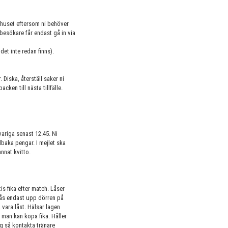
bbhuset eftersom ni behöver
 besökare får endast gå in via
det inte redan finns).
. Diska, återställ saker ni
cken till nästa tillfälle.
svariga senast 12.45. Ni
llbaka pengar. I mejlet ska
nnat kvitto.
 fika efter match. Låser
Lås endast upp dörren på
vara låst. Hälsar lagen
man kan köpa fika. Håller
ng så kontakta tränare