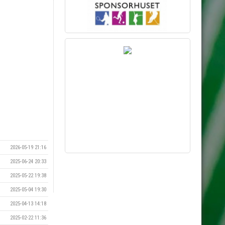
2026-05-19 21:16
2025-06-24 20:33
Vill du synas här?
2025-05-22 19:38
Kontakta kansliet via mejl till
kansliet@eik.se
2025-05-04 19:30
2025-04-13 14:18
2025-02-22 11:36