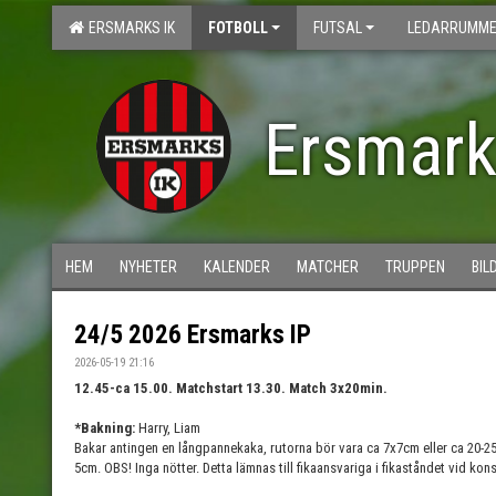
ERSMARKS IK
FOTBOLL
FUTSAL
LEDARRUMME
Ersmark
HEM
NYHETER
KALENDER
MATCHER
TRUPPEN
BIL
24/5 2026 Ersmarks IP
2026-05-19 21:16
12.45-ca 15.00. Matchstart 13.30. Match 3x20min.
*Bakning:
Harry, Liam
Bakar antingen en långpannekaka, rutorna bör vara ca 7x7cm eller ca 20-25
5cm. OBS! Inga nötter. Detta lämnas till fikaansvariga i fikaståndet vid ko