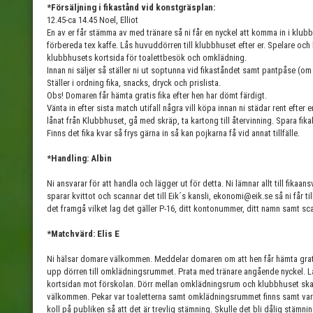
*Försäljning i fikastånd vid konstgräsplan:
12.45-ca 14.45 Noel, Elliot
En av er får stämma av med tränare så ni får en nyckel att komma in i klu
förbereda tex kaffe. Lås huvuddörren till klubbhuset efter er. Spelare och
klubbhusets kortsida för toalettbesök och omklädning.
Innan ni säljer så ställer ni ut soptunna vid fikaståndet samt pantpåse (om 
Ställer i ordning fika, snacks, dryck och prislista.
Obs! Domaren får hämta gratis fika efter hen har dömt färdigt.
Vänta in efter sista match utifall några vill köpa innan ni städar rent efter er
lånat från Klubbhuset, gå med skräp, ta kartong till återvinning. Spara fikaba
Finns det fika kvar så frys gärna in så kan pojkarna få vid annat tillfälle.
*Handling: Albin
Ni ansvarar för att handla och lägger ut för detta. Ni lämnar allt till fikaan
sparar kvittot och scannar det till Eik´s kansli, ekonomi@eik.se så ni får ti
det framgå vilket lag det gäller P-16, ditt kontonummer, ditt namn samt sca
*Matchvärd: Elis E
Ni hälsar domare välkommen. Meddelar domaren om att hen får hämta gratis
upp dörren till omklädningsrummet. Prata med tränare angående nyckel. 
kortsidan mot förskolan. Dörr mellan omklädningsrum och klubbhuset ska 
välkommen. Pekar var toaletterna samt omklädningsrummet finns samt var 
koll på publiken så att det är trevlig stämning. Skulle det bli dålig stämni