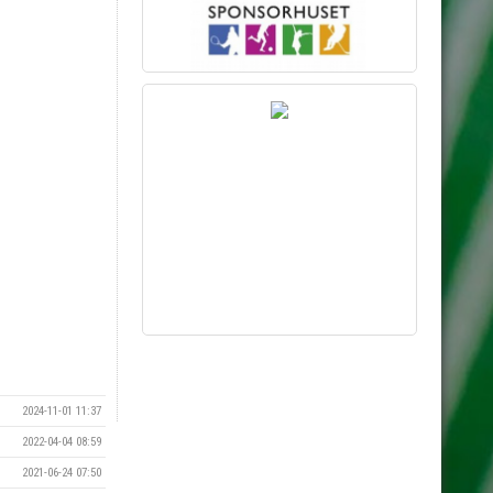
Vill du synas här?
Kontakta kansliet via mejl till
kansliet@eik.se
2024-11-01 11:37
2022-04-04 08:59
2021-06-24 07:50