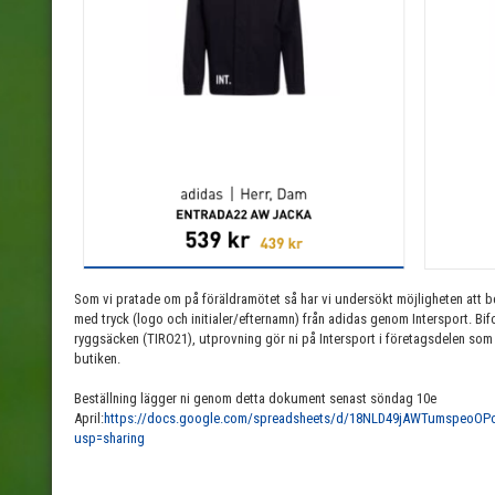
Som vi pratade om på föräldramötet så har vi undersökt möjligheten att b
med tryck (logo och initialer/efternamn) från adidas genom Intersport. Bi
ryggsäcken (TIRO21), utprovning gör ni på Intersport i företagsdelen som nu 
butiken.
Beställning lägger ni genom detta dokument senast söndag 10e
April:
https://docs.google.com/spreadsheets/d/18NLD49jAWTumspeoOP
usp=sharing