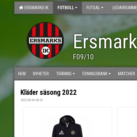
ERSMARKS IK
FOTBOLL
FUTSAL
LEDARRUMME
Ersmark
F09/10
HEM
NYHETER
TRÄNING
ÖVNINGSBANK
MATCHER
Kläder säsong 2022
2022-04-04 08:59