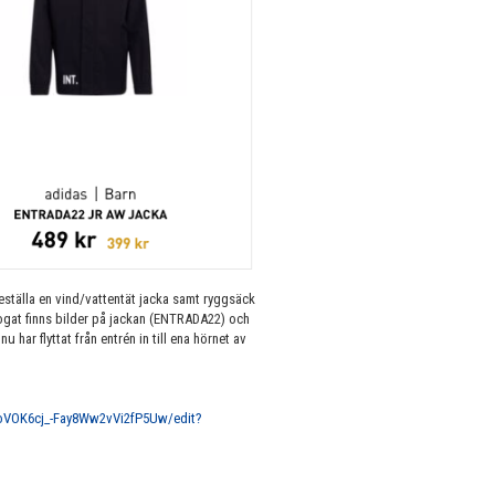
eställa en vind/vattentät jacka samt ryggsäck
fogat finns bilder på jackan (ENTRADA22) och
har flyttat från entrén in till ena hörnet av
oVOK6cj_-Fay8Ww2vVi2fP5Uw/edit?