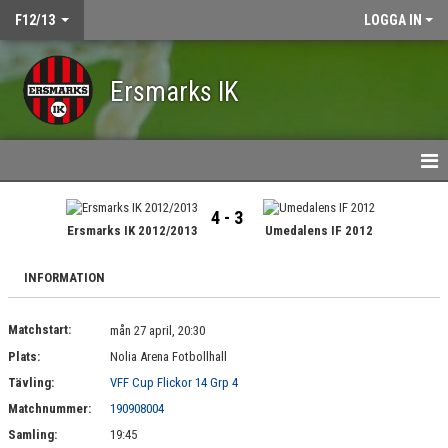
F12/13
LOGGA IN
Ersmarks IK
HEM
4 - 3
Ersmarks IK 2012/2013
Umedalens IF 2012
NYHETER
INFORMATION
KALENDER
Matchstart:
MATCHER
mån 27 april, 20:30
Plats:
Nolia Arena Fotbollhall
TRUPPEN
Tävling:
VFF Cup Flickor 14 Grp 4
Matchnummer:
190908004
BILDGALLERI
Samling:
19:45