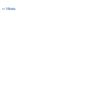
DOKUMENT
<< Tillbaka
KONTAKT
VÅRA SPONSORER