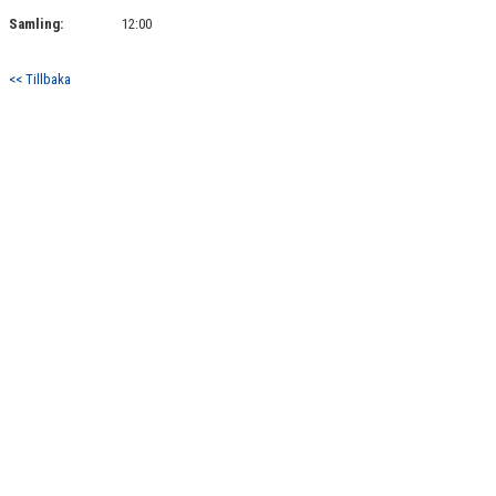
DOKUMENT
Samling:
12:00
KONTAKT
<< Tillbaka