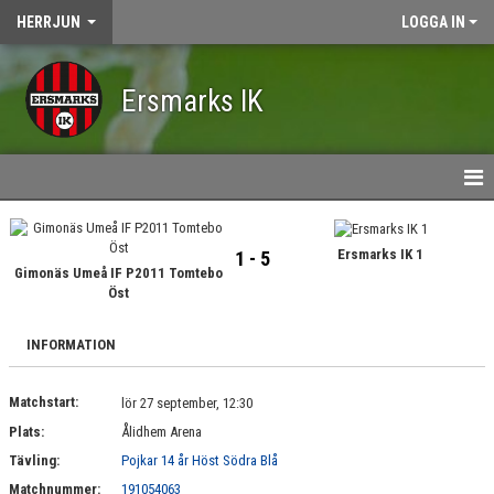
HERRJUN
LOGGA IN
Ersmarks IK
HEM
Ersmarks IK 1
1 - 5
NYHETER
Gimonäs Umeå IF P2011 Tomtebo
Öst
KALENDER
INFORMATION
MATCHER
Matchstart:
lör 27 september, 12:30
TRUPPEN
Plats:
Ålidhem Arena
BILDGALLERI
Tävling:
Pojkar 14 år Höst Södra Blå
Matchnummer:
191054063