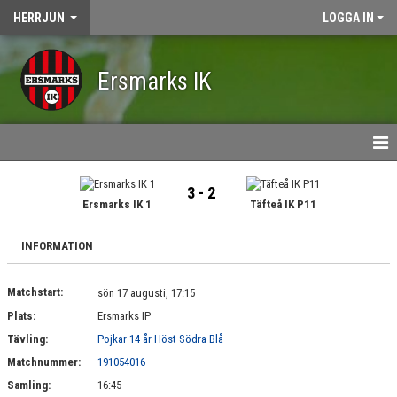
HERRJUN
LOGGA IN
Ersmarks IK
HEM
3 - 2
Ersmarks IK 1
Täfteå IK P11
NYHETER
INFORMATION
KALENDER
Matchstart:
MATCHER
sön 17 augusti, 17:15
Plats:
Ersmarks IP
TRUPPEN
Tävling:
Pojkar 14 år Höst Södra Blå
Matchnummer:
191054016
BILDGALLERI
Samling:
16:45