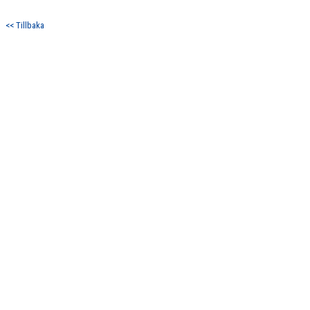
DOKUMENT
<< Tillbaka
KONTAKT