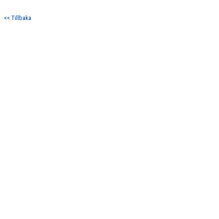
DOKUMENT
<< Tillbaka
KONTAKT