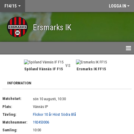
F14/15
LOGGA IN
Ersmarks IK
HEM
vs
Spöland Vännäs IF F15
Ersmarks IK FF15
NYHETER
INFORMATION
KALENDER
Matchstart:
MATCHER
sön 10 augusti, 10:30
Plats:
Vännäs IP
TRUPPEN
Tävling:
Flickor 10 år Höst Södra Blå
Matchnummer:
192453006
BILDGALLERI
Samling:
10:00