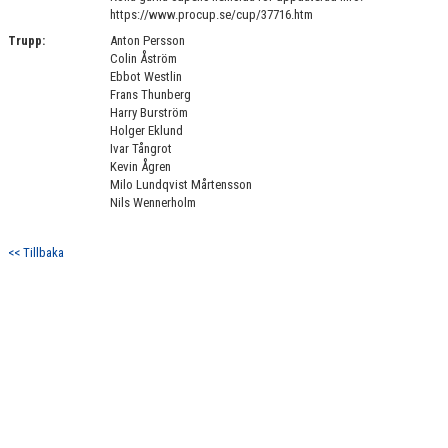
DOKUMENT
https://www.procup.se/cup/37716.htm
Trupp:
Anton Persson
KONTAKT
Colin Åström
Ebbot Westlin
Frans Thunberg
Harry Burström
Holger Eklund
Ivar Tångrot
Kevin Ågren
Milo Lundqvist Mårtensson
Nils Wennerholm
<< Tillbaka