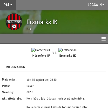
P14
LOGGA IN
Ersmarks IK
P14
HEM
vs
Hörnefors IF
Ersmarks IK
NYHETER
INFORMATION
KALENDER
Matchstart:
MATCHER
sön 15 september, 08:40
Plats:
Sävar
TRUPPEN
Samling:
08:10
Aktivitetsinfo:
Kom ihåg både röd/svart och svart matchtröja.
BILDGALLERI
Kolla gärna cupens hemsida för uppdaterad info: