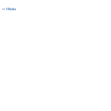
DOKUMENT
<< Tillbaka
KONTAKT