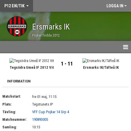
P12 EIK/TIK
LOGGA IN
Ersmarks IK
Pojkar födda 2012
HEM
1 - 11
Tegsödra Umeå IF 2012 Vit
Ersmarks IK/Täfteå IK
NYHETER
INFORMATION
KALENDER
Matchstart:
MATCHER
fre 01 maj, 11:15
Plats:
Tegstunets IP
TRUPPEN
Tävling:
VFF Cup Pojkar 14 Grp 4
Matchnummer:
190893005
BILDGALLERI
Samling:
10:15