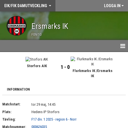
EIK/FIK DAMUTVECKLING
LOGGA IN
Ersmarks IK
F09/10
HEM
Storfors AIK
1 - 0
NYHETER
Flurkmarks IK /Ersmarks
IK
TRÄNING
INFORMATION
ÖVNINGSBANK
Matchstart:
tor 29 maj, 14:45
MATCHER
Plats:
Hedens IP Storfors
Tävling:
F17 div. 1 2025 - region 6 - Norr
KALENDER
Matchnummer:
000626035