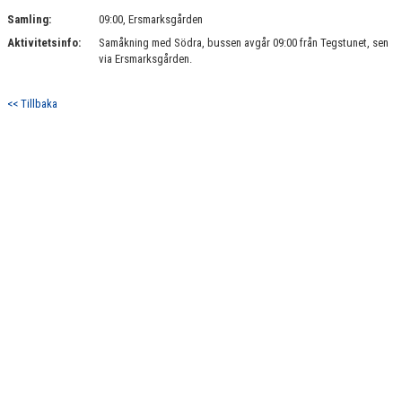
LAGETS SPONSORER
Samling:
09:00, Ersmarksgården
Aktivitetsinfo:
Samåkning med Södra, bussen avgår 09:00 från Tegstunet, sen
LÄNKAR
via Ersmarksgården.
KONTAKT
<< Tillbaka