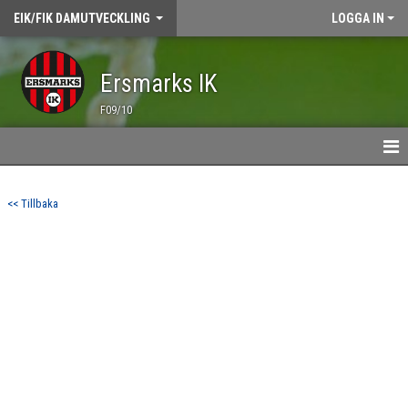
EIK/FIK DAMUTVECKLING
LOGGA IN
Ersmarks IK
F09/10
HEM
<< Tillbaka
NYHETER
TRÄNING
ÖVNINGSBANK
MATCHER
KALENDER