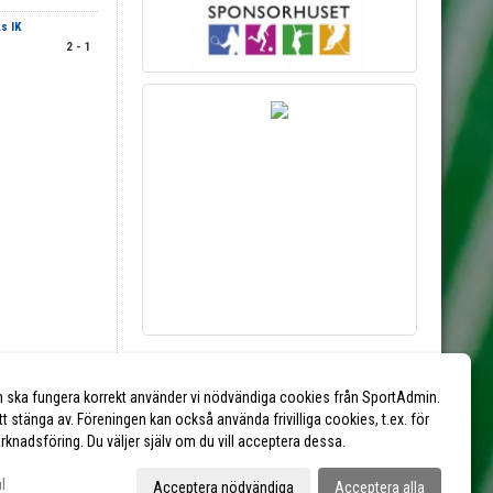
s IK
2 - 1
Vill du synas här?
n ska fungera korrekt använder vi nödvändiga cookies från SportAdmin.
Kontakta kansliet via mejl till
kansliet@eik.se
tt stänga av. Föreningen kan också använda frivilliga cookies, t.ex. för
marknadsföring. Du väljer själv om du vill acceptera dessa.
l
Acceptera nödvändiga
Acceptera alla