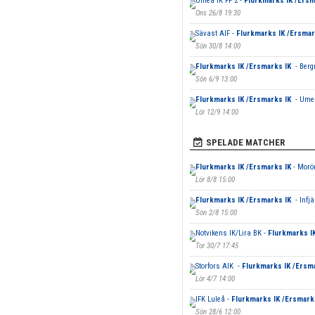
Umeå IK FF 2 -
Flurkmarks IK /Ers
Ons 26/8 19:30
Sävast AIF -
Flurkmarks IK /Ersma
Sön 30/8 14:00
Flurkmarks IK /Ersmarks IK
- Berg
Sön 6/9 13:00
Flurkmarks IK /Ersmarks IK
- Umeå
Lör 12/9 14:00
SPELADE MATCHER
Flurkmarks IK /Ersmarks IK
- Morö
Lör 8/8 15:00
Flurkmarks IK /Ersmarks IK
- Infj
Sön 2/8 15:00
Notvikens IK/Lira BK -
Flurkmarks I
Tor 30/7 17:45
Storfors AIK -
Flurkmarks IK /Ersm
Lör 4/7 14:00
IFK Luleå -
Flurkmarks IK /Ersmark
Sön 28/6 12:00