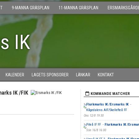
T
9-MANNA GRÄSPLAN
11-MANNA GRÄSPLAN
ERSMARKSGÅRD
s IK
KALENDER
LAGETS SPONSORER
LÄNKAR
KONTAKT
arks IK /FIK
KOMMANDE MATCHER
Flurkmarks IK /Ersmarks IK
-
Kågedalens AIF/Skellefteå FF
Ons 12/8 19:30
Piteå IF FF -
Flurkmarks IK /Ersma
Sön 16/8 16:00