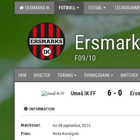
ERSMARKS IK
FOTBOLL
FUTSAL
LEDARRUMME
Ersmark
F09/10
HEM
NYHETER
TRÄNING
ÖVNINGSBANK
MATCHER
6 - 0
Umeå IK FF
Ersm
INFORMATION
Matchstart:
tor 04 september, 20:15
Plats:
Nolia Konstgräs