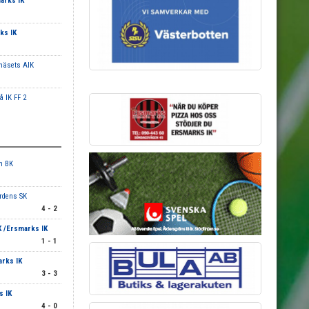
marks IK
rks IK
näsets AIK
 IK FF 2
n BK
ärdens SK
4 - 2
K /Ersmarks IK
1 - 1
arks IK
3 - 3
s IK
4 - 0