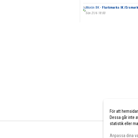
Morön BK -
Flurkmarks IK /Ersmark
Sön 21/6 18:00
För att hemsida
Dessa går inte a
statistik eller 
Anpassa dina va