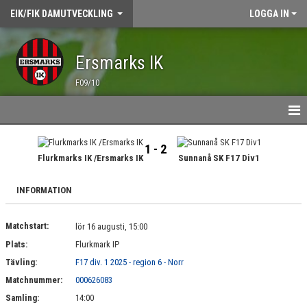
EIK/FIK DAMUTVECKLING
LOGGA IN
Ersmarks IK
F09/10
HEM
1 - 2
Flurkmarks IK /Ersmarks IK
Sunnanå SK F17 Div1
NYHETER
INFORMATION
TRÄNING
Matchstart:
lör 16 augusti, 15:00
ÖVNINGSBANK
Plats:
Flurkmark IP
MATCHER
Tävling:
F17 div. 1 2025 - region 6 - Norr
Matchnummer:
000626083
KALENDER
Samling:
14:00