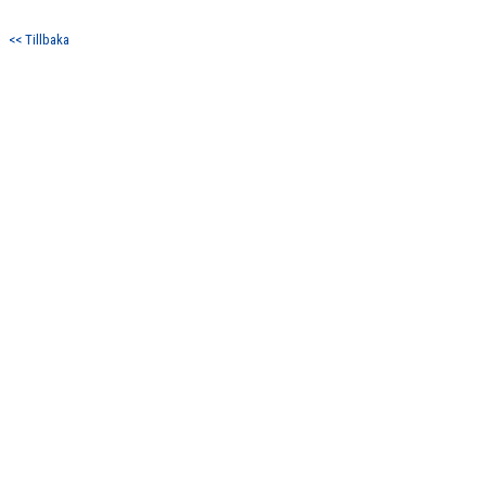
LAGETS SPONSORER
<< Tillbaka
LÄNKAR
KONTAKT